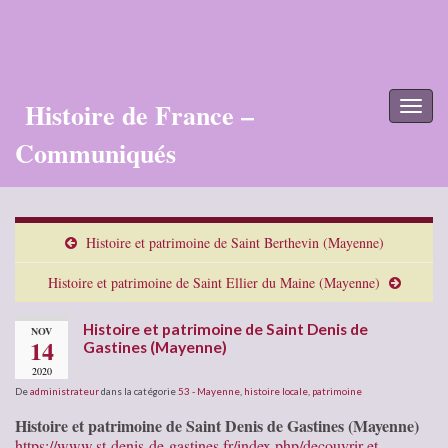
Histoire de France –
Toggl
naviga
Communiqués
Histoire et patrimoine de Saint Berthevin (Mayenne)
Histoire et patrimoine de Saint Ellier du Maine (Mayenne)
Histoire et patrimoine de Saint Denis de
NOV
14
Gastines (Mayenne)
2020
De
administrateur
dans la catégorie
53 - Mayenne
,
histoire locale
,
patrimoine
Histoire et patrimoine de Saint Denis de Gastines (Mayenne)
https://www.st-denis-de-gastines.fr/index.php/decouvrir-et-