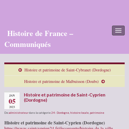
Histoire de France –
Toggl
naviga
Communiqués
Histoire et patrimoine de Saint-Cybranet (Dordogne)
Histoire et patrimoine de Malbuisson (Doubs)
Histoire et patrimoine de Saint-Cyprien
JAN
05
(Dordogne)
2023
De
administrateur
dans la catégorie
24 - Dordogne
,
histoire locale
,
patrimoine
Histoire et patrimoine de Saint-Cyprien (Dordogne)
https://www.saintcyprien24.fr/decouverte/histoire-de-la-ville