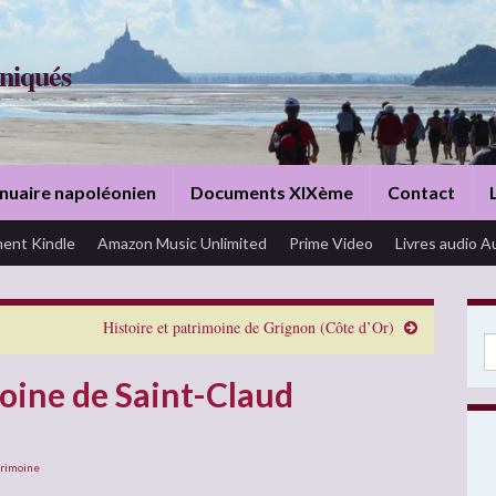
niqués
nuaire napoléonien
Documents XIXème
Contact
ent Kindle
Amazon Music Unlimited
Prime Video
Livres audio A
Histoire et patrimoine de Grignon (Côte d’Or)
Se
moine de Saint-Claud
trimoine