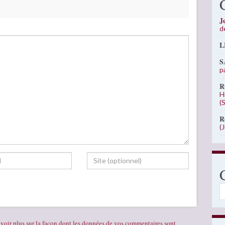
J
d
L
S
p
R
H
(
R
(
C
voir plus sur la façon dont les données de vos commentaires sont