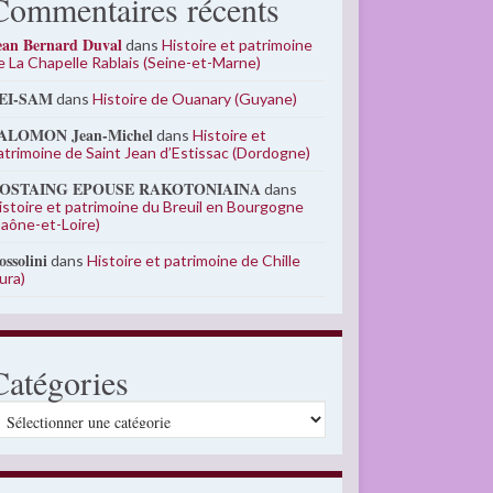
Commentaires récents
ean Bernard Duval
dans
Histoire et patrimoine
e La Chapelle Rablais (Seine-et-Marne)
EI-SAM
dans
Histoire de Ouanary (Guyane)
ALOMON Jean-Michel
dans
Histoire et
atrimoine de Saint Jean d’Estissac (Dordogne)
OSTAING EPOUSE RAKOTONIAINA
dans
istoire et patrimoine du Breuil en Bourgogne
Saône-et-Loire)
ossolini
dans
Histoire et patrimoine de Chille
Jura)
Catégories
atégories