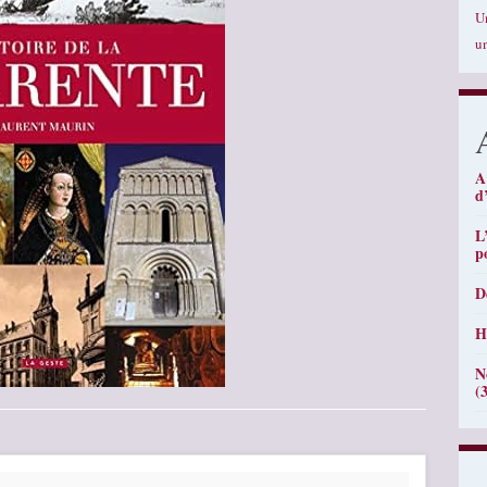
U
u
A
d
L
p
D
H
N
(