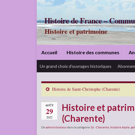
Histoire de France – Commu
Histoire et patrimoine
Accueil
Histoire des communes
An
Un grand choix d’ouvrages historiques
Abonnem
Histoire de Saint-Christophe (Charente)
Histoire et patri
AOÛT
29
(Charente)
2022
De
administrateur
dans la catégorie
16 - Charente
,
histoire locale
,
pa