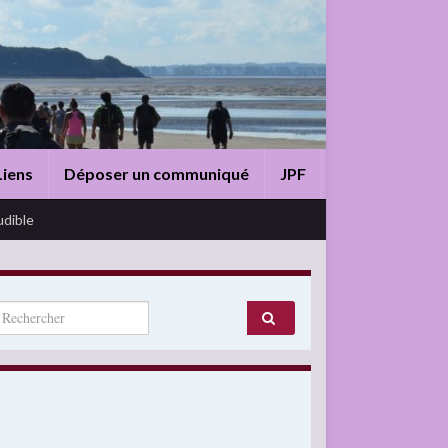
Liens
Déposer un communiqué
JPF
udible
arch for: