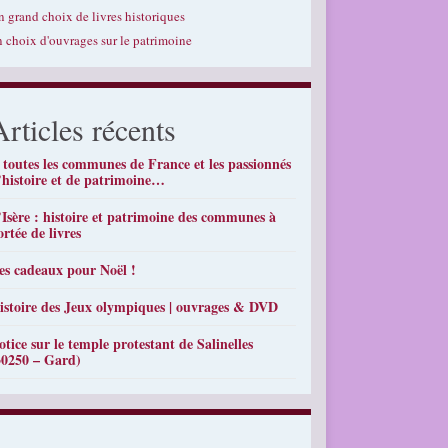
n grand choix de livres historiques
n choix d'ouvrages sur le patrimoine
Articles récents
 toutes les communes de France et les passionnés
’histoire et de patrimoine…
’Isère : histoire et patrimoine des communes à
ortée de livres
es cadeaux pour Noël !
istoire des Jeux olympiques | ouvrages & DVD
otice sur le temple protestant de Salinelles
30250 – Gard)