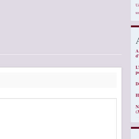
U
u
A
d
L
p
D
H
N
(