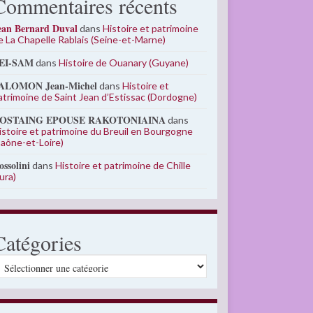
Commentaires récents
ean Bernard Duval
dans
Histoire et patrimoine
e La Chapelle Rablais (Seine-et-Marne)
EI-SAM
dans
Histoire de Ouanary (Guyane)
ALOMON Jean-Michel
dans
Histoire et
atrimoine de Saint Jean d’Estissac (Dordogne)
OSTAING EPOUSE RAKOTONIAINA
dans
istoire et patrimoine du Breuil en Bourgogne
Saône-et-Loire)
ossolini
dans
Histoire et patrimoine de Chille
Jura)
Catégories
atégories