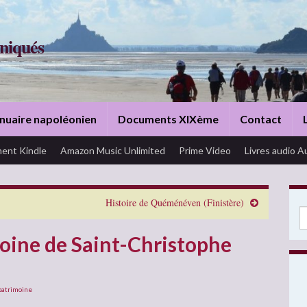
niqués
nuaire napoléonien
Documents XIXème
Contact
ent Kindle
Amazon Music Unlimited
Prime Video
Livres audio A
Histoire de Quéménéven (Finistère)
Se
moine de Saint-Christophe
patrimoine