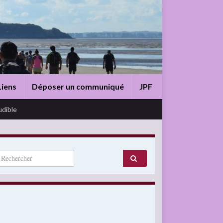
Liens
Déposer un communiqué
JPF
udible
arch for: