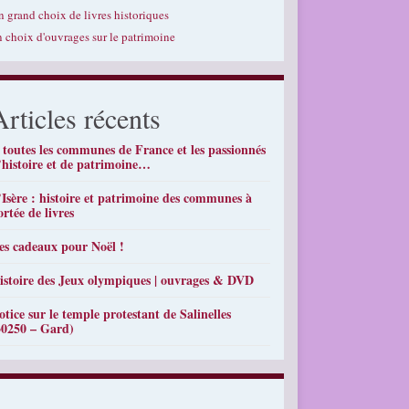
n grand choix de livres historiques
n choix d'ouvrages sur le patrimoine
Articles récents
 toutes les communes de France et les passionnés
’histoire et de patrimoine…
’Isère : histoire et patrimoine des communes à
ortée de livres
es cadeaux pour Noël !
istoire des Jeux olympiques | ouvrages & DVD
otice sur le temple protestant de Salinelles
30250 – Gard)