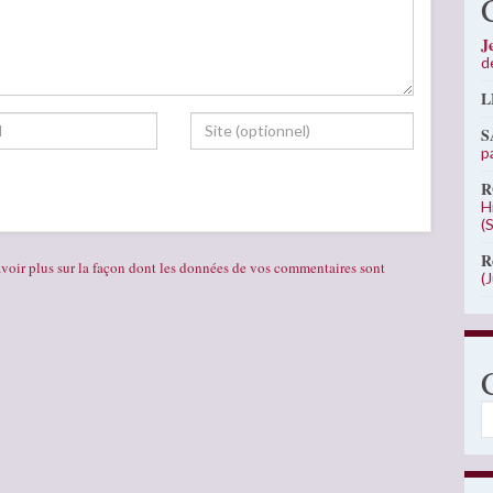
J
d
L
S
p
R
H
(
R
voir plus sur la façon dont les données de vos commentaires sont
(
C