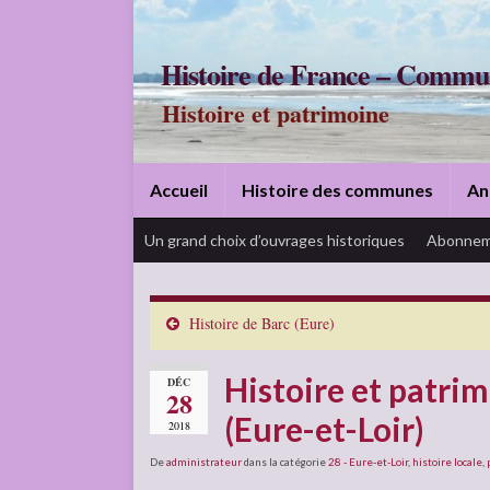
Histoire de France – Commu
Histoire et patrimoine
Accueil
Histoire des communes
An
Un grand choix d’ouvrages historiques
Abonnem
Histoire de Barc (Eure)
Histoire et patri
DÉC
28
(Eure-et-Loir)
2018
De
administrateur
dans la catégorie
28 - Eure-et-Loir
,
histoire locale
,