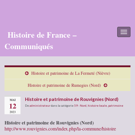
Histoire de France –
Toggl
naviga
Communiqués
Histoire et patrimoine de La Fermeté (Nièvre)
Histoire et patrimoine de Rumegies (Nord)
Histoire et patrimoine de Rouvignies (Nord)
MAI
12
De
administrateur
dans la catégorie
59 - Nord
,
histoire locale
,
patrimoine
2023
Histoire et patrimoine de Rouvignies (Nord)
http://www.rouvignies.com/index.php/la-commune/histoire