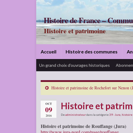
Histoire de France – Commu
Histoire et patrimoine
Accueil
Histoire des communes
An
Un grand choix d’ouvrages historiques
Abonnem
Histoire et patrimoine de Rochefort sur Nenon (
Histoire et patri
OCT
09
De
administrateur
dans la catégorie
39 - Jura
,
histoire
2016
Histoire et patrimoine de Rouffange (Jura)
http://www.jura-nord.com/page/rouffange