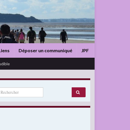
Liens
Déposer un communiqué
JPF
udible
arch for: