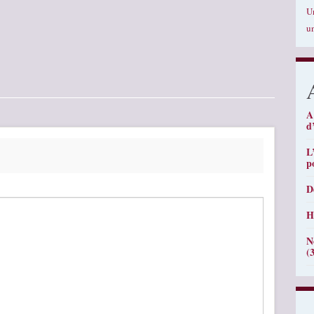
U
u
A
d
L
p
D
H
N
(