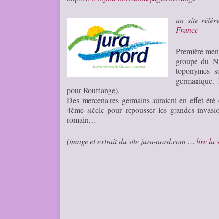
un site réfé
France
Première ment
groupe du No
toponymes so
germanique. 
pour Rouffange).
Des mercenaires germains auraicnt en effet été 
4ème siècle pour repousser les grandes invasi
romain…
(image et extrait du site jura-nord.com …
lire la 