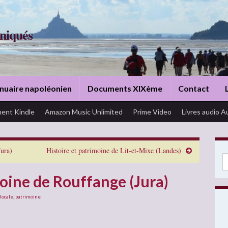
niqués
nuaire napoléonien
Documents XIXème
Contact
ent Kindle
Amazon Music Unlimited
Prime Video
Livres audio A
Jura)
Histoire et patrimoine de Lit-et-Mixe (Landes)
Se
moine de Rouffange (Jura)
 locale
,
patrimoine