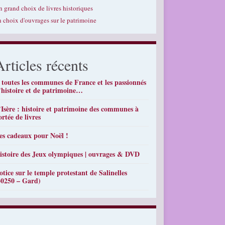
n grand choix de livres historiques
n choix d'ouvrages sur le patrimoine
Articles récents
 toutes les communes de France et les passionnés
’histoire et de patrimoine…
’Isère : histoire et patrimoine des communes à
ortée de livres
es cadeaux pour Noël !
istoire des Jeux olympiques | ouvrages & DVD
otice sur le temple protestant de Salinelles
30250 – Gard)