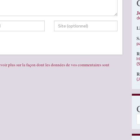
J
d
L
S
p
R
H
(
voir plus sur la façon dont les données de vos commentaires sont
R
(
C