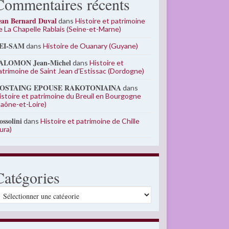
Commentaires récents
ean Bernard Duval
dans
Histoire et patrimoine
e La Chapelle Rablais (Seine-et-Marne)
EI-SAM
dans
Histoire de Ouanary (Guyane)
ALOMON Jean-Michel
dans
Histoire et
atrimoine de Saint Jean d’Estissac (Dordogne)
OSTAING EPOUSE RAKOTONIAINA
dans
istoire et patrimoine du Breuil en Bourgogne
Saône-et-Loire)
ossolini
dans
Histoire et patrimoine de Chille
Jura)
Catégories
atégories