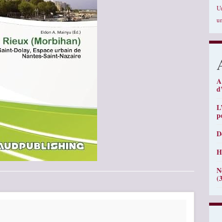
U
u
A
d
L
p
D
H
N
(