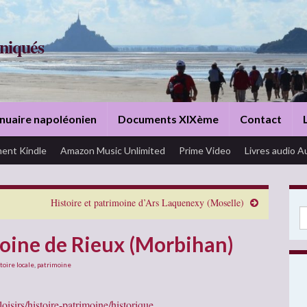
niqués
nuaire napoléonien
Documents XIXème
Contact
ent Kindle
Amazon Music Unlimited
Prime Video
Livres audio A
Histoire et patrimoine d’Ars Laquenexy (Moselle)
Se
moine de Rieux (Morbihan)
toire locale
,
patrimoine
oisirs/histoire-patrimoine/historique