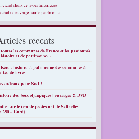
n grand choix de livres historiques
n choix d'ouvrages sur le patrimoine
Articles récents
 toutes les communes de France et les passionnés
’histoire et de patrimoine…
’Isère : histoire et patrimoine des communes à
ortée de livres
es cadeaux pour Noël !
istoire des Jeux olympiques | ouvrages & DVD
otice sur le temple protestant de Salinelles
30250 – Gard)