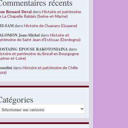
Commentaires récents
ean Bernard Duval
dans
Histoire et patrimoine
e La Chapelle Rablais (Seine-et-Marne)
EI-SAM
dans
Histoire de Ouanary (Guyane)
ALOMON Jean-Michel
dans
Histoire et
atrimoine de Saint Jean d’Estissac (Dordogne)
OSTAING EPOUSE RAKOTONIAINA
dans
istoire et patrimoine du Breuil en Bourgogne
Saône-et-Loire)
ossolini
dans
Histoire et patrimoine de Chille
Jura)
Catégories
atégories