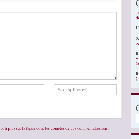
J
d
L
S
p
R
H
(
R
(
C
voir plus sur la façon dont les données de vos commentaires sont