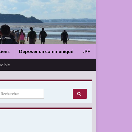
Liens
Déposer un communiqué
JPF
udible
arch for: