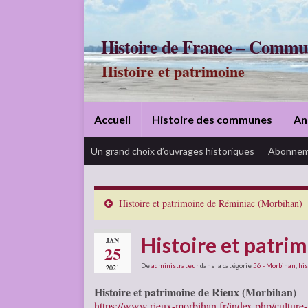
Histoire de France – Commu
Histoire et patrimoine
Accueil
Histoire des communes
An
Un grand choix d’ouvrages historiques
Abonnem
Histoire et patrimoine de Réminiac (Morbihan)
Histoire et patri
JAN
25
De
administrateur
dans la catégorie
56 - Morbihan
,
his
2021
Histoire et patrimoine de Rieux (Morbihan)
https://www.rieux-morbihan.fr/index.php/culture-l