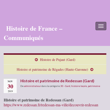
Histoire de France –
Toggl
naviga
Communiqués
Histoire de Pujaut (Gard)
Histoire et patrimoine de Régades (Haute-Garonne)
Histoire et patrimoine de Redessan (Gard)
NOV
30
De
administrateur
dans la catégorie
30 - Gard
,
histoire locale
,
patrimoine
2019
Histoire et patrimoine de Redessan (Gard)
https://www.redessan.fr/redessan-ma-ville/decouvrir-redessan