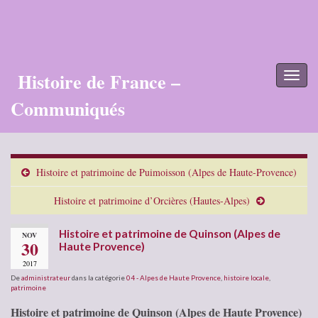
Histoire de France –
Toggl
naviga
Communiqués
Histoire et patrimoine de Puimoisson (Alpes de Haute-Provence)
Histoire et patrimoine d’Orcières (Hautes-Alpes)
Histoire et patrimoine de Quinson (Alpes de
NOV
30
Haute Provence)
2017
De
administrateur
dans la catégorie
04 - Alpes de Haute Provence
,
histoire locale
,
patrimoine
Histoire et patrimoine de Quinson (Alpes de Haute Provence)