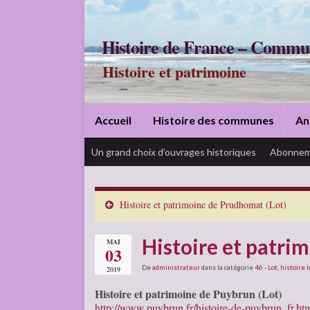
Histoire de France – Commu
Histoire et patrimoine
Accueil
Histoire des communes
An
Un grand choix d’ouvrages historiques
Abonnem
Histoire et patrimoine de Prudhomat (Lot)
Histoire et patri
MAI
03
De
administrateur
dans la catégorie
46 - Lot
,
histoire l
2019
Histoire et patrimoine de Puybrun (Lot)
http://www.puybrun.fr/histoire-de-puybrun_fr.ht