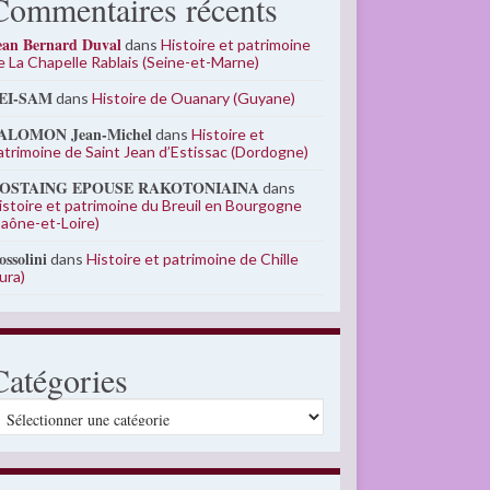
Commentaires récents
ean Bernard Duval
dans
Histoire et patrimoine
e La Chapelle Rablais (Seine-et-Marne)
EI-SAM
dans
Histoire de Ouanary (Guyane)
ALOMON Jean-Michel
dans
Histoire et
atrimoine de Saint Jean d’Estissac (Dordogne)
OSTAING EPOUSE RAKOTONIAINA
dans
istoire et patrimoine du Breuil en Bourgogne
Saône-et-Loire)
ossolini
dans
Histoire et patrimoine de Chille
Jura)
Catégories
atégories