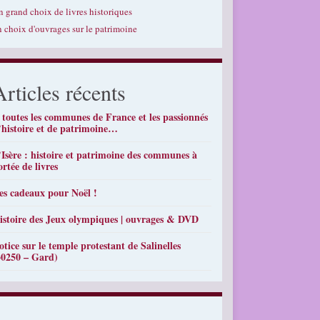
n grand choix de livres historiques
n choix d'ouvrages sur le patrimoine
Articles récents
 toutes les communes de France et les passionnés
’histoire et de patrimoine…
’Isère : histoire et patrimoine des communes à
ortée de livres
es cadeaux pour Noël !
istoire des Jeux olympiques | ouvrages & DVD
otice sur le temple protestant de Salinelles
30250 – Gard)