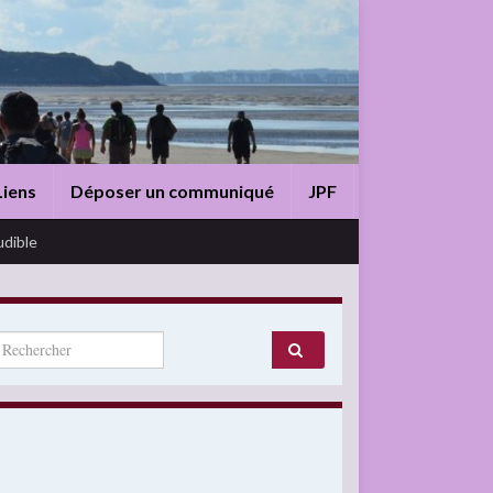
Liens
Déposer un communiqué
JPF
udible
arch for: