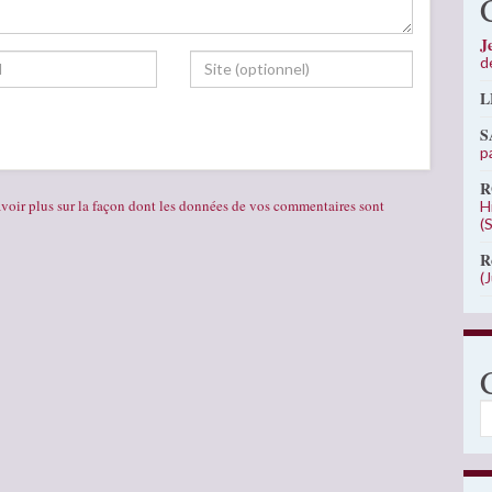
J
d
L
S
p
R
voir plus sur la façon dont les données de vos commentaires sont
H
(
R
(
C