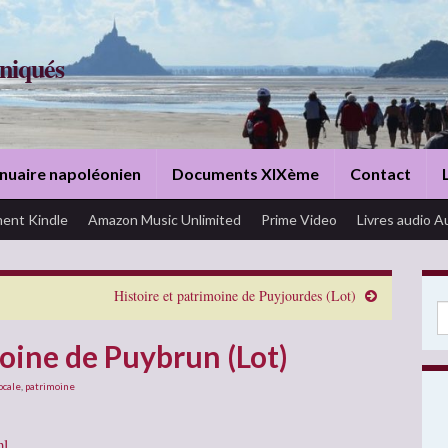
niqués
nuaire napoléonien
Documents XIXème
Contact
ent Kindle
Amazon Music Unlimited
Prime Video
Livres audio A
Histoire et patrimoine de Puyjourdes (Lot)
Se
moine de Puybrun (Lot)
ocale
,
patrimoine
ml