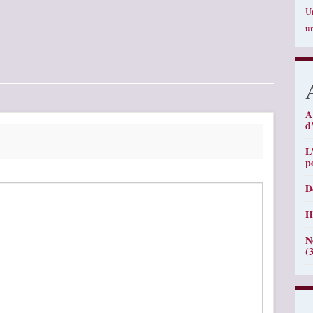
U
u
A
d
L
p
D
H
N
(