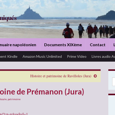
niqués
nuaire napoléonien
Documents XIXème
Contact
ent Kindle
Amazon Music Unlimited
Prime Video
Livres audio A
Histoire et patrimoine de Ravilloles (Jura)
Se
moine de Prémanon (Jura)
 locale
,
patrimoine
on/?cn-reloaded=1