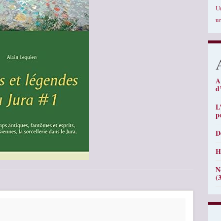
U
u
A
d
L
p
D
H
N
(