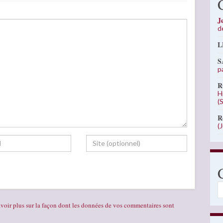
J
d
L
S
p
R
H
(
R
(
C
voir plus sur la façon dont les données de vos commentaires sont