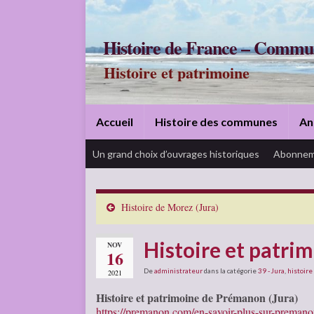
Histoire de France – Commu
Histoire et patrimoine
Accueil
Histoire des communes
An
Un grand choix d’ouvrages historiques
Abonnem
Histoire de Morez (Jura)
Histoire et patri
NOV
16
De
administrateur
dans la catégorie
39 - Jura
,
histoire
2021
Histoire et patrimoine de Prémanon (Jura)
https://premanon.com/en-savoir-plus-sur-preman