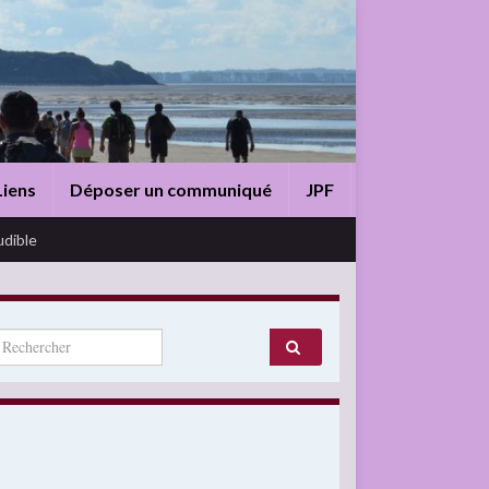
Liens
Déposer un communiqué
JPF
udible
arch for: