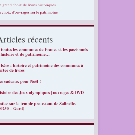
n grand choix de livres historiques
n choix d'ouvrages sur le patrimoine
Articles récents
 toutes les communes de France et les passionnés
’histoire et de patrimoine…
’Isère : histoire et patrimoine des communes à
ortée de livres
es cadeaux pour Noël !
istoire des Jeux olympiques | ouvrages & DVD
otice sur le temple protestant de Salinelles
30250 – Gard)