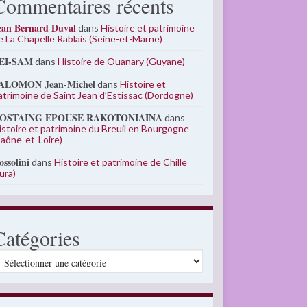
Commentaires récents
ean Bernard Duval
dans
Histoire et patrimoine
e La Chapelle Rablais (Seine-et-Marne)
EI-SAM
dans
Histoire de Ouanary (Guyane)
ALOMON Jean-Michel
dans
Histoire et
atrimoine de Saint Jean d’Estissac (Dordogne)
OSTAING EPOUSE RAKOTONIAINA
dans
istoire et patrimoine du Breuil en Bourgogne
Saône-et-Loire)
ossolini
dans
Histoire et patrimoine de Chille
Jura)
Catégories
atégories