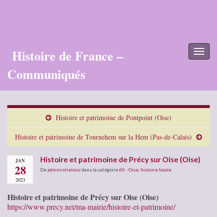
Histoire de France –
Toggl
naviga
Communiqués
Histoire et patrimoine de Pontpoint (Oise)
Histoire et patrimoine de Tournehem sur la Hem (Pas-de-Calais)
Histoire et patrimoine de Précy sur Oise (Oise)
JAN
28
De
administrateur
dans la catégorie
60 - Oise
,
histoire locale
2023
Histoire et patrimoine de Précy sur Oise (Oise)
https://www.precy.net/ma-mairie/histoire-et-patrimoine/