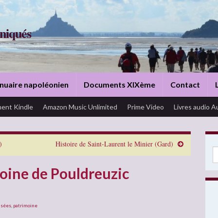
niqués
nuaire napoléonien
Documents XIXème
Contact
ent Kindle
Amazon Music Unlimited
Prime Video
Livres audio A
)
Histoire de Saint-Laurent le Minier (Gard)
Se
moine de Pouldreuzic
sées
,
patrimoine