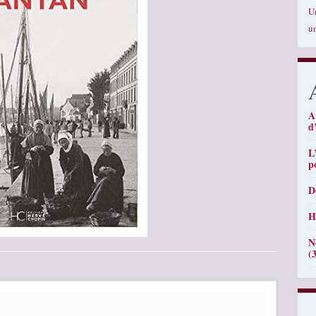
U
u
A
d
L
p
D
H
N
(