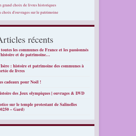
n grand choix de livres historiques
n choix d'ouvrages sur le patrimoine
Articles récents
 toutes les communes de France et les passionnés
’histoire et de patrimoine…
’Isère : histoire et patrimoine des communes à
ortée de livres
es cadeaux pour Noël !
istoire des Jeux olympiques | ouvrages & DVD
otice sur le temple protestant de Salinelles
30250 – Gard)