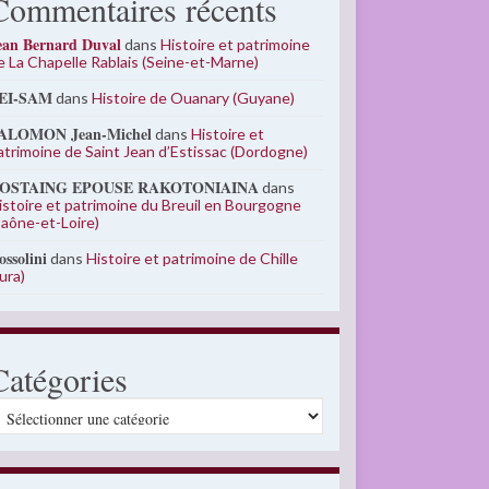
Commentaires récents
ean Bernard Duval
dans
Histoire et patrimoine
e La Chapelle Rablais (Seine-et-Marne)
EI-SAM
dans
Histoire de Ouanary (Guyane)
ALOMON Jean-Michel
dans
Histoire et
atrimoine de Saint Jean d’Estissac (Dordogne)
OSTAING EPOUSE RAKOTONIAINA
dans
istoire et patrimoine du Breuil en Bourgogne
Saône-et-Loire)
ossolini
dans
Histoire et patrimoine de Chille
Jura)
Catégories
atégories