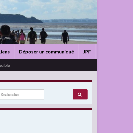
Liens
Déposer un communiqué
JPF
udible
arch for: