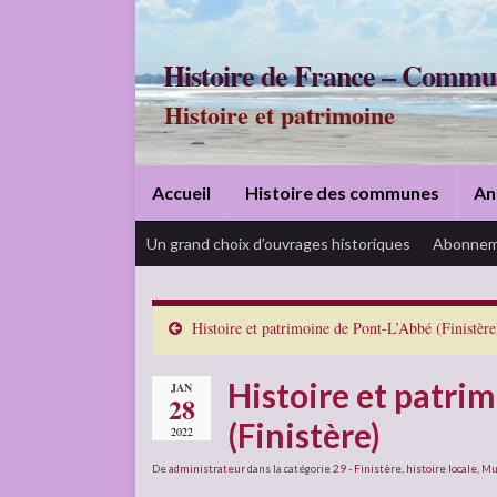
Histoire de France – Commu
Histoire et patrimoine
Accueil
Histoire des communes
An
Un grand choix d’ouvrages historiques
Abonnem
Histoire et patrimoine de Pont-L’Abbé (Finistère
Histoire et patri
JAN
28
(Finistère)
2022
De
administrateur
dans la catégorie
29 - Finistère
,
histoire locale
,
Mu