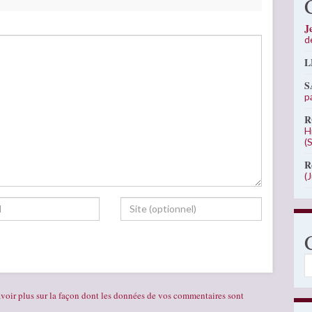
J
d
L
S
p
R
H
(
R
(
C
voir plus sur la façon dont les données de vos commentaires sont