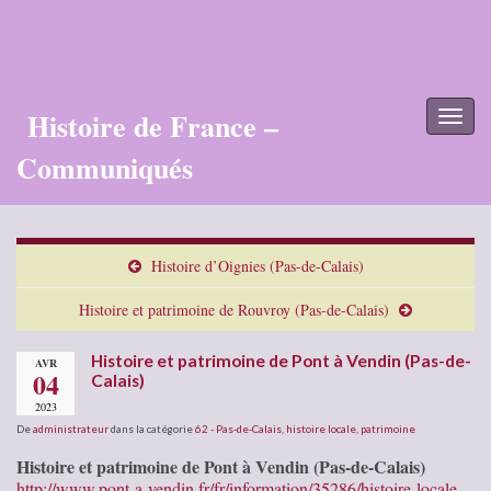
Histoire de France –
Toggl
naviga
Communiqués
Histoire d’Oignies (Pas-de-Calais)
Histoire et patrimoine de Rouvroy (Pas-de-Calais)
Histoire et patrimoine de Pont à Vendin (Pas-de-
AVR
04
Calais)
2023
De
administrateur
dans la catégorie
62 - Pas-de-Calais
,
histoire locale
,
patrimoine
Histoire et patrimoine de Pont à Vendin (Pas-de-Calais)
http://www.pont-a-vendin.fr/fr/information/35286/histoire-locale