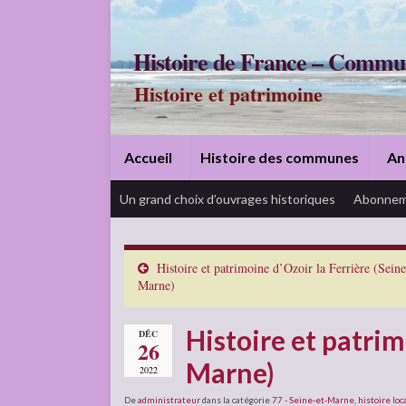
Histoire de France – Commu
Histoire et patrimoine
Accueil
Histoire des communes
An
Un grand choix d’ouvrages historiques
Abonnem
Histoire et patrimoine d’Ozoir la Ferrière (Seine
Marne)
Histoire et patri
DÉC
26
Marne)
2022
De
administrateur
dans la catégorie
77 - Seine-et-Marne
,
histoire loc