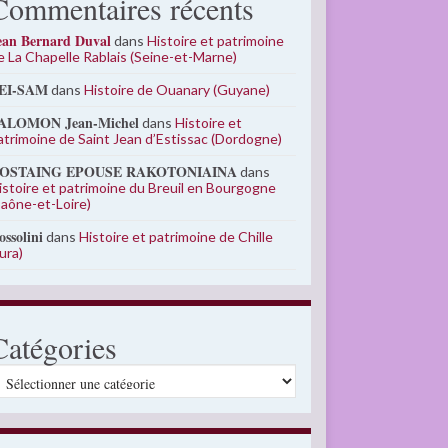
Commentaires récents
ean Bernard Duval
dans
Histoire et patrimoine
e La Chapelle Rablais (Seine-et-Marne)
EI-SAM
dans
Histoire de Ouanary (Guyane)
ALOMON Jean-Michel
dans
Histoire et
atrimoine de Saint Jean d’Estissac (Dordogne)
OSTAING EPOUSE RAKOTONIAINA
dans
istoire et patrimoine du Breuil en Bourgogne
Saône-et-Loire)
ossolini
dans
Histoire et patrimoine de Chille
Jura)
Catégories
atégories