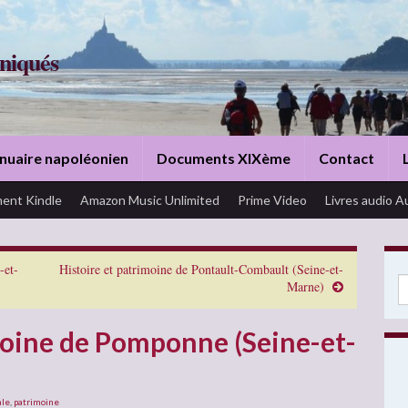
niqués
nuaire napoléonien
Documents XIXème
Contact
ent Kindle
Amazon Music Unlimited
Prime Video
Livres audio A
-et-
Histoire et patrimoine de Pontault-Combault (Seine-et-
Se
Marne)
moine de Pomponne (Seine-et-
ale
,
patrimoine