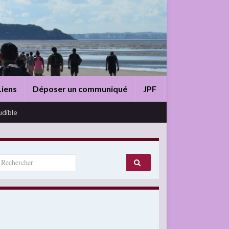
Liens
Déposer un communiqué
JPF
udible
arch for: