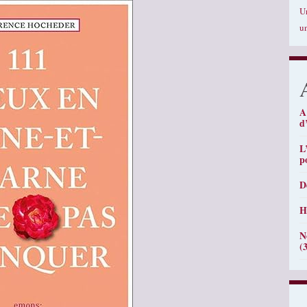
U
u
A
d
L
p
D
H
N
(