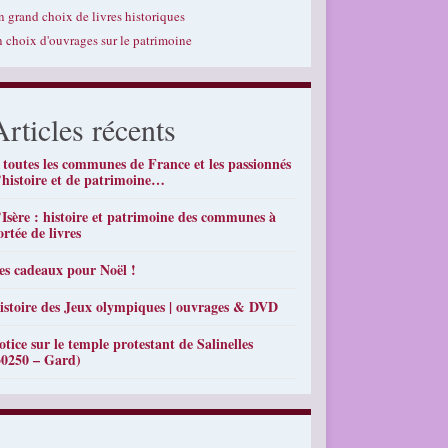
n grand choix de livres historiques
n choix d'ouvrages sur le patrimoine
Articles récents
 toutes les communes de France et les passionnés
’histoire et de patrimoine…
’Isère : histoire et patrimoine des communes à
ortée de livres
es cadeaux pour Noël !
istoire des Jeux olympiques | ouvrages & DVD
otice sur le temple protestant de Salinelles
30250 – Gard)