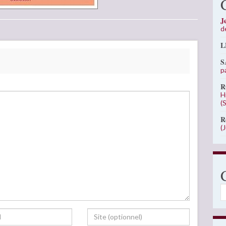
J
d
L
S
p
R
H
(
R
(
C