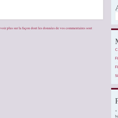
A
voir plus sur la façon dont les données de vos commentaires sont
C
F
F
S
«
b