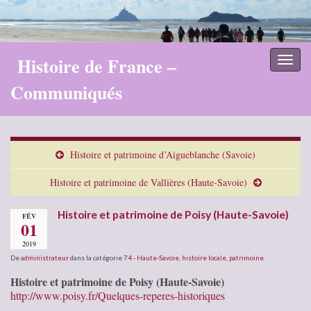
Histoire de France –
Toggl
naviga
Communiqués
Histoire et patrimoine d’Aigueblanche (Savoie)
Histoire et patrimoine de Vallières (Haute-Savoie)
Histoire et patrimoine de Poisy (Haute-Savoie)
FÉV
01
2019
De
administrateur
dans la catégorie
74 - Haute-Savoie
,
histoire locale
,
patrimoine
Histoire et patrimoine de Poisy (Haute-Savoie)
http://www.poisy.fr/Quelques-reperes-historiques