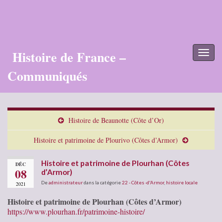
Histoire de France –
Toggl
naviga
Communiqués
Histoire de Beaunotte (Côte d’Or)
Histoire et patrimoine de Plourivo (Côtes d’Armor)
Histoire et patrimoine de Plourhan (Côtes
DÉC
08
d’Armor)
De
administrateur
dans la catégorie
22 - Côtes -d'Armor
,
histoire locale
2021
Histoire et patrimoine de Plourhan (Côtes d’Armor)
https://www.plourhan.fr/patrimoine-histoire/