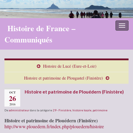
Histoire de France –
Toggl
naviga
Communiqués
Histoire de Lucé (Eure-et-Loir)
Histoire et patrimoine de Plougastel (Finistère)
Histoire et patrimoine de Plouédern (Finistère)
OCT
26
2016
De
administrateur
dans la catégorie
29 - Finistère
,
histoire locale
,
patrimoine
Histoire et patrimoine de Plouédern (Finistère)
http://www.plouedern.fr/index.php/plouedern/histoire