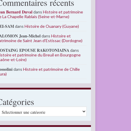
Commentaires récents
ean Bernard Duval
dans
Histoire et patrimoine
e La Chapelle Rablais (Seine-et-Marne)
EI-SAM
dans
Histoire de Ouanary (Guyane)
ALOMON Jean-Michel
dans
Histoire et
atrimoine de Saint Jean d’Estissac (Dordogne)
OSTAING EPOUSE RAKOTONIAINA
dans
istoire et patrimoine du Breuil en Bourgogne
Saône-et-Loire)
ossolini
dans
Histoire et patrimoine de Chille
Jura)
Catégories
atégories