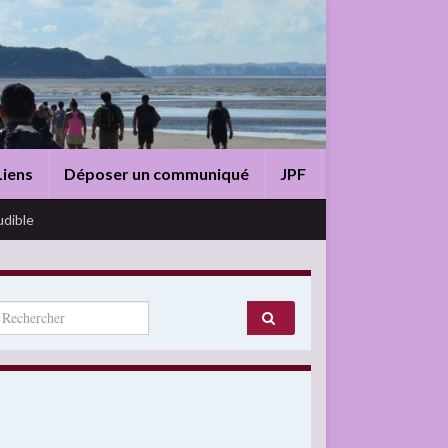
Liens
Déposer un communiqué
JPF
udible
arch for: