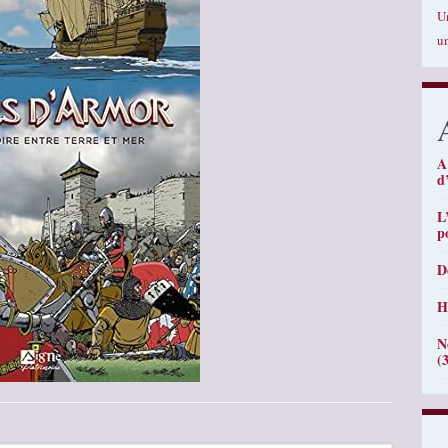
U
u
A
d
L
p
D
H
N
(