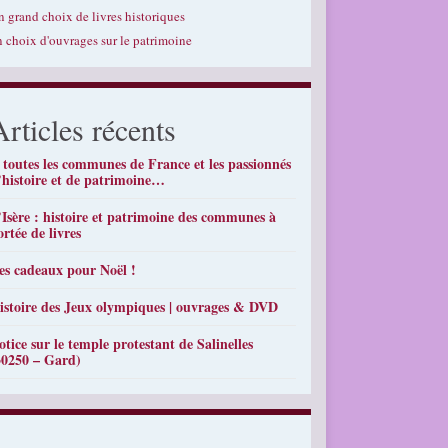
n grand choix de livres historiques
n choix d'ouvrages sur le patrimoine
Articles récents
 toutes les communes de France et les passionnés
’histoire et de patrimoine…
’Isère : histoire et patrimoine des communes à
ortée de livres
es cadeaux pour Noël !
istoire des Jeux olympiques | ouvrages & DVD
otice sur le temple protestant de Salinelles
30250 – Gard)