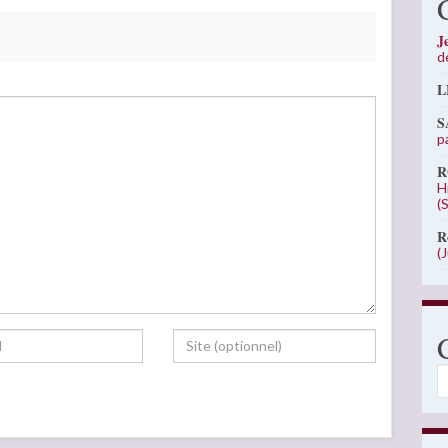
J
d
L
S
p
R
H
(
R
(
C