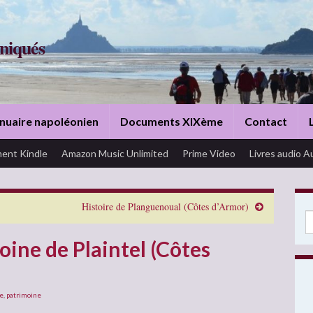
niqués
nuaire napoléonien
Documents XIXème
Contact
ent Kindle
Amazon Music Unlimited
Prime Video
Livres audio A
Histoire de Planguenoual (Côtes d’Armor)
Se
oine de Plaintel (Côtes
le
,
patrimoine