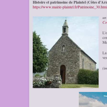
Histoire et patrimoine de Plaintel (Côtes d’Ar
https://www.mairie-plaintel.fr/Patrimoine_30.htm
un
Co
L’
co
Me
La
ve
(i