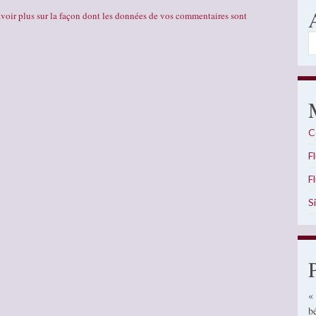
voir plus sur la façon dont les données de vos commentaires sont
A
C
F
F
S
«
b