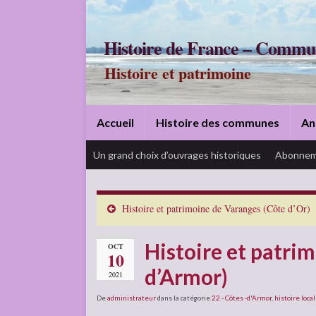
Histoire de France – Commu
Histoire et patrimoine
Accueil
Histoire des communes
An
Un grand choix d’ouvrages historiques
Abonnem
Histoire et patrimoine de Varanges (Côte d’Or)
Histoire et patrim
OCT
10
d’Armor)
2021
De
administrateur
dans la catégorie
22 - Côtes -d'Armor
,
histoire loca