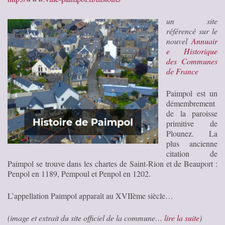
un site
référencé sur le
nouvel
Annuair
e Historique
des Communes
de France
Paimpol est un
démembrement
de la paroisse
primitive de
Plounez. La
plus ancienne
citation de
Paimpol se trouve dans les chartes de Saint-Rion et de Beauport :
Penpol en 1189, Pempoul et Penpol en 1202.
L’appellation Paimpol apparaît au XVIIème siècle…
(image et extrait du site officiel de la commune…
lire la suite
)