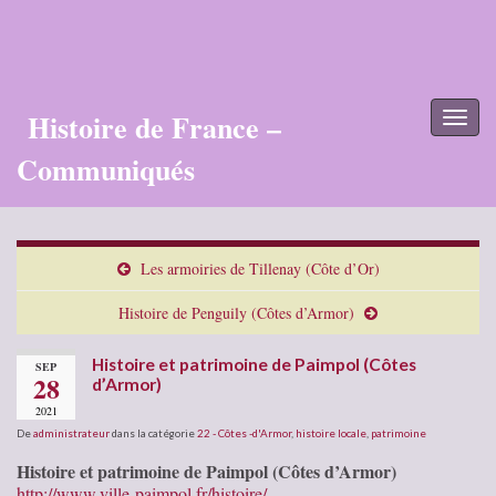
Histoire de France –
Toggl
naviga
Communiqués
Les armoiries de Tillenay (Côte d’Or)
Histoire de Penguily (Côtes d’Armor)
Histoire et patrimoine de Paimpol (Côtes
SEP
28
d’Armor)
2021
De
administrateur
dans la catégorie
22 - Côtes -d'Armor
,
histoire locale
,
patrimoine
Histoire et patrimoine de Paimpol (Côtes d’Armor)
http://www.ville-paimpol.fr/histoire/