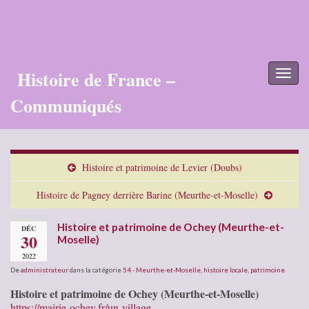
Histoire de France –
Toggl
naviga
Communiqués
Histoire et patrimoine de Levier (Doubs)
Histoire de Pagney derrière Barine (Meurthe-et-Moselle)
Histoire et patrimoine de Ochey (Meurthe-et-
DÉC
30
Moselle)
2022
De
administrateur
dans la catégorie
54 - Meurthe-et-Moselle
,
histoire locale
,
patrimoine
Histoire et patrimoine de Ochey (Meurthe-et-Moselle)
https://mairie-ochey.fr/un-village