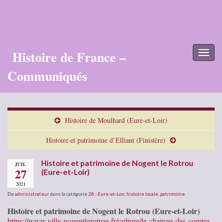
Histoire de France –
Toggl
naviga
Communiqués
Histoire de Moulhard (Eure-et-Loir)
Histoire et patrimoine d’Elliant (Finistère)
Histoire et patrimoine de Nogent le Rotrou
JUIL
27
(Eure-et-Loir)
2021
De
administrateur
dans la catégorie
28 - Eure-et-Loir
,
histoire locale
,
patrimoine
Histoire et patrimoine de Nogent le Rotrou (Eure-et-Loir)
https://www.ville-nogentlerotrou.fr/culture/le-chateau-des-comtes-