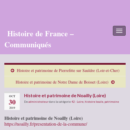
Histoire de France –
Toggl
naviga
Communiqués
Histoire et patrimoine de Pierrefitte sur Sauldre (Loir-et-Cher)
Histoire et patrimoine de Notre Dame de Boisset (Loire)
Histoire et patrimoine de Noailly (Loire)
OCT
30
De
administrateur
dans la catégorie
42 - Loire
,
histoire locale
,
patrimoine
2019
Histoire et patrimoine de Noailly (Loire)
https://noailly.fr/presentation-de-la-commune/