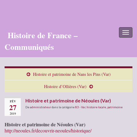
Histoire de France –
Toggl
naviga
Communiqués
Histoire et patrimoine de Nans les Pins (Var)
Histoire d’Ollières (Var)
Histoire et patrimoine de Néoules (Var)
FÉV
27
De
administrateur
dans la catégorie
83 - Var
,
histoire locale
,
patrimoine
2019
Histoire et patrimoine de Néoules (Var)
http://neoules.fr/decouvrir-neoules/historique/