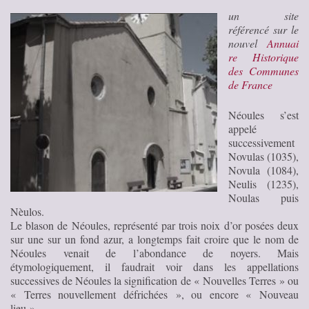
un site
référencé sur le
nouvel
Annuai
re Historique
des Communes
de France
Néoules s’est
appelé
successivement
Novulas (1035),
Novula (1084),
Neulis (1235),
Noulas puis
Nèulos.
Le blason de Néoules, représenté par trois noix d’or posées deux
sur une sur un fond azur, a longtemps fait croire que le nom de
Néoules venait de l’abondance de noyers. Mais
étymologiquement, il faudrait voir dans les appellations
successives de Néoules la signification de « Nouvelles Terres » ou
« Terres nouvellement défrichées », ou encore « Nouveau
lieu »…