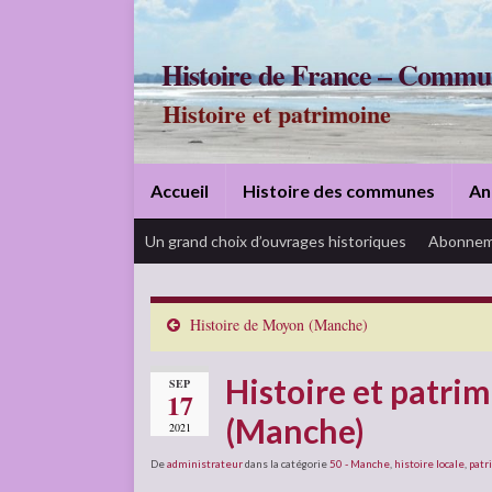
Histoire de France – Commu
Histoire et patrimoine
Accueil
Histoire des communes
An
Un grand choix d’ouvrages historiques
Abonnem
Histoire de Moyon (Manche)
Histoire et patri
SEP
17
(Manche)
2021
De
administrateur
dans la catégorie
50 - Manche
,
histoire locale
,
patr