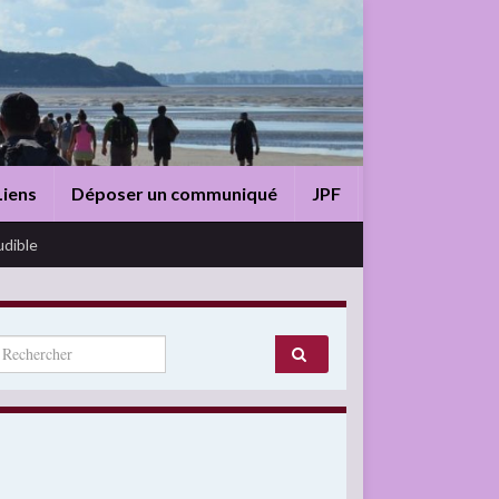
Liens
Déposer un communiqué
JPF
udible
arch for: