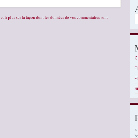
A
voir plus sur la façon dont les données de vos commentaires sont
C
F
F
S
«
b