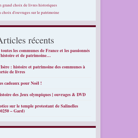
n grand choix de livres historiques
n choix d'ouvrages sur le patrimoine
Articles récents
 toutes les communes de France et les passionnés
’histoire et de patrimoine…
’Isère : histoire et patrimoine des communes à
ortée de livres
es cadeaux pour Noël !
istoire des Jeux olympiques | ouvrages & DVD
otice sur le temple protestant de Salinelles
30250 – Gard)