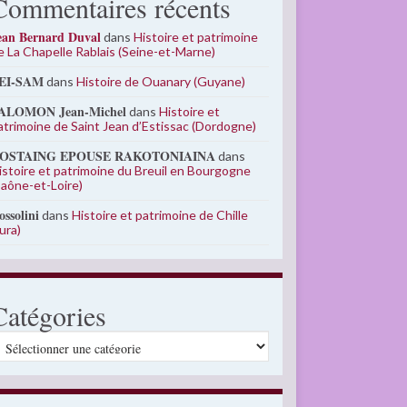
Commentaires récents
ean Bernard Duval
dans
Histoire et patrimoine
e La Chapelle Rablais (Seine-et-Marne)
EI-SAM
dans
Histoire de Ouanary (Guyane)
ALOMON Jean-Michel
dans
Histoire et
atrimoine de Saint Jean d’Estissac (Dordogne)
OSTAING EPOUSE RAKOTONIAINA
dans
istoire et patrimoine du Breuil en Bourgogne
Saône-et-Loire)
ossolini
dans
Histoire et patrimoine de Chille
Jura)
Catégories
atégories