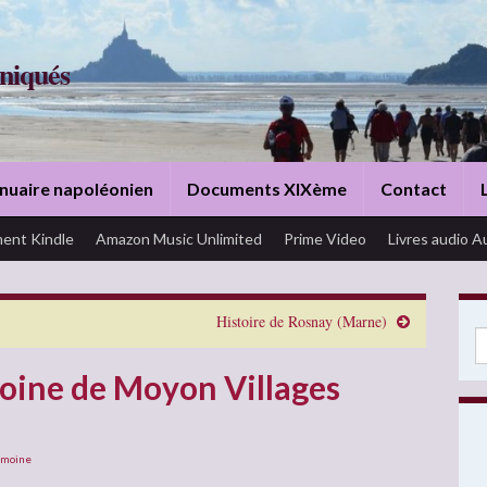
niqués
nuaire napoléonien
Documents XIXème
Contact
ent Kindle
Amazon Music Unlimited
Prime Video
Livres audio A
Histoire de Rosnay (Marne)
Se
moine de Moyon Villages
imoine