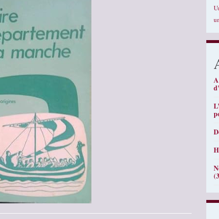
U
u
A
d
L
p
D
H
N
(