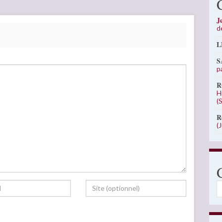
J
d
L
S
p
R
H
(
R
(
C