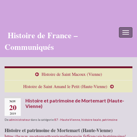
Histoire de France –
Toggl
naviga
Communiqués
Histoire de Saint Macoux (Vienne)
Histoire de Saint Amand le Petit (Haute-Vienne)
Histoire et patrimoine de Mortemart (Haute-
NOV
20
Vienne)
2019
De
administrateur
dans la catégorie
87 - Haute-Vienne
,
histoire locale
,
patrimoine
Histoire et patrimoine de Mortemart (Haute-Vienne)
https://www.mortemarttourismelimousin.fr/francais/patrimoine/