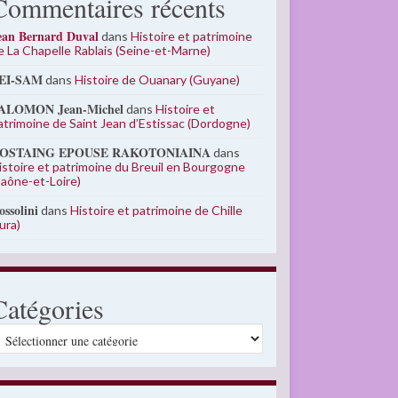
Commentaires récents
ean Bernard Duval
dans
Histoire et patrimoine
e La Chapelle Rablais (Seine-et-Marne)
EI-SAM
dans
Histoire de Ouanary (Guyane)
ALOMON Jean-Michel
dans
Histoire et
atrimoine de Saint Jean d’Estissac (Dordogne)
OSTAING EPOUSE RAKOTONIAINA
dans
istoire et patrimoine du Breuil en Bourgogne
Saône-et-Loire)
ossolini
dans
Histoire et patrimoine de Chille
Jura)
Catégories
atégories