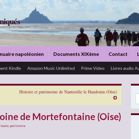
niqués
nuaire napoléonien
Documents XIXème
Contact
ent Kindle
Amazon Music Unlimited
Prime Video
Livres audio A
Histoire et patrimoine de Nanteuille le Haudouin (Oise)
Se
moine de Mortefontaine (Oise)
 locale
,
patrimoine