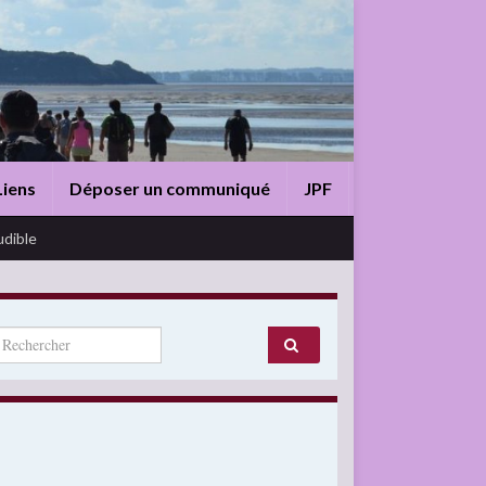
Liens
Déposer un communiqué
JPF
udible
arch for: