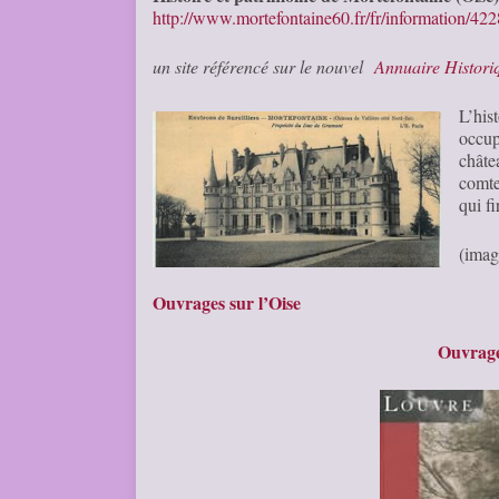
http://www.mortefontaine60.fr/fr/information/422
un site référencé sur le nouvel
Annuaire Histor
L’hi
occup
châte
comte
qui f
(imag
Ouvrages sur l’Oise
Ouvrage