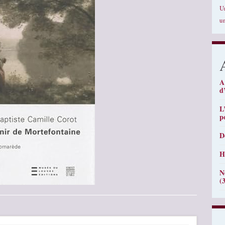
U
u
A
d
L
p
D
H
N
(