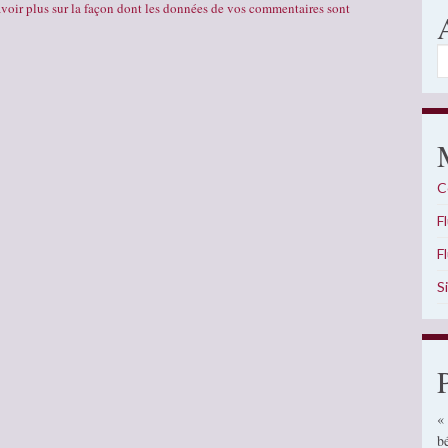
voir plus sur la façon dont les données de vos commentaires sont
A
C
F
F
S
«
b