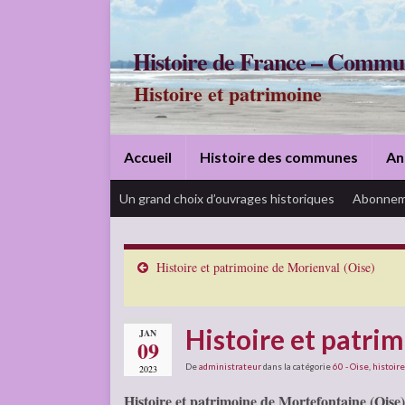
Histoire de France – Commu
Histoire et patrimoine
Accueil
Histoire des communes
An
Un grand choix d’ouvrages historiques
Abonnem
Histoire et patrimoine de Morienval (Oise)
Histoire et patri
JAN
09
De
administrateur
dans la catégorie
60 - Oise
,
histoire
2023
Histoire et patrimoine de Mortefontaine (Oise)