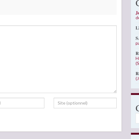
J
d
L
S
p
R
H
(
R
(
C