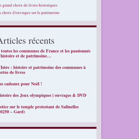
n grand choix de livres historiques
n choix d'ouvrages sur le patrimoine
Articles récents
 toutes les communes de France et les passionnés
’histoire et de patrimoine…
’Isère : histoire et patrimoine des communes à
ortée de livres
es cadeaux pour Noël !
istoire des Jeux olympiques | ouvrages & DVD
otice sur le temple protestant de Salinelles
30250 – Gard)