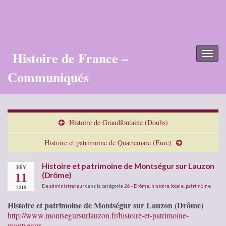
Histoire de France –
Toggl
naviga
Communiqués
Histoire de Grandfontaine (Doubs)
Histoire et patrimoine de Quatremare (Eure)
Histoire et patrimoine de Montségur sur Lauzon
FÉV
11
(Drôme)
De
administrateur
dans la catégorie
26 - Drôme
,
histoire locale
,
patrimoine
2018
Histoire et patrimoine de Montségur sur Lauzon (Drôme)
http://www.montsegursurlauzon.fr/histoire-et-patrimoine-
montsegur