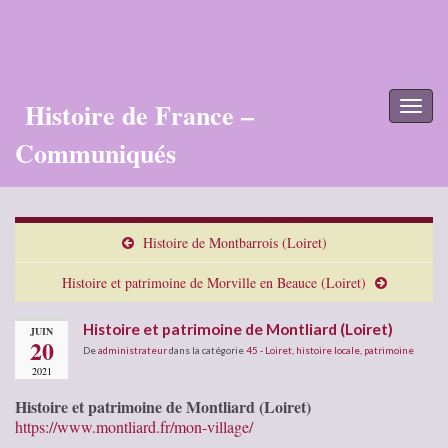
Histoire de France –
Toggl
naviga
Communiqués
Histoire de Montbarrois (Loiret)
Histoire et patrimoine de Morville en Beauce (Loiret)
Histoire et patrimoine de Montliard (Loiret)
JUIN
20
De
administrateur
dans la catégorie
45 - Loiret
,
histoire locale
,
patrimoine
2021
Histoire et patrimoine de Montliard (Loiret)
https://www.montliard.fr/mon-village/