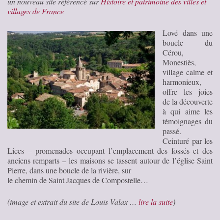
un nouveau site référencé sur
Histoire et patrimoine des villes et
villages de France
Lové dans une
boucle du
Cérou,
Monestiès,
village calme et
harmonieux,
offre les joies
de la découverte
à qui aime les
témoignages du
passé.
Ceinturé par les
Lices – promenades occupant l’emplacement des fossés et des
anciens remparts – les maisons se tassent autour de l’église Saint
Pierre, dans une boucle de la rivière, sur
le chemin de Saint Jacques de Compostelle…
(image et extrait du site de Louis Valax …
lire la suite
)