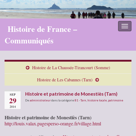
Histoire de France –
Toggl
naviga
Communiqués
Histoire de La Chaussée-Tirancourt (Somme)
Histoire de Les Cabannes (Tarn)
Histoire et patrimoine de Monestiès (Tarn)
SEP
29
De
administrateur
dans la catégorie
81 - Tarn
,
histoire locale
,
patrimoine
2014
Histoire et patrimoine de Monestiès (Tarn)
http://louis.valax.pagesperso-orange.fr/village.html