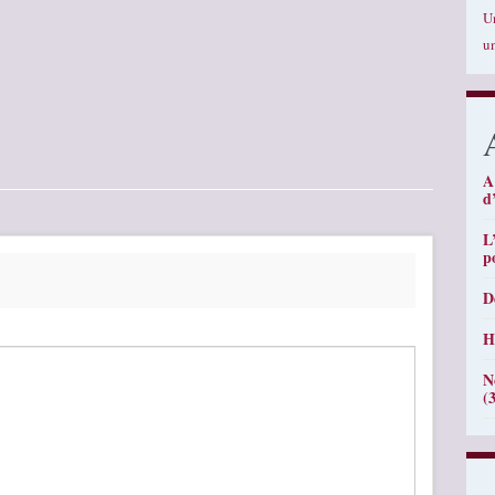
U
u
A
d
L
p
D
H
N
(