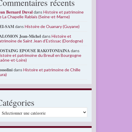
Commentaires récents
ean Bernard Duval
dans
Histoire et patrimoine
e La Chapelle Rablais (Seine-et-Marne)
EI-SAM
dans
Histoire de Ouanary (Guyane)
ALOMON Jean-Michel
dans
Histoire et
atrimoine de Saint Jean d’Estissac (Dordogne)
OSTAING EPOUSE RAKOTONIAINA
dans
istoire et patrimoine du Breuil en Bourgogne
Saône-et-Loire)
ossolini
dans
Histoire et patrimoine de Chille
Jura)
Catégories
atégories