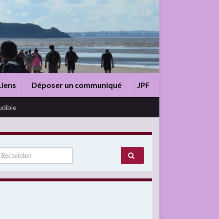
Liens
Déposer un communiqué
JPF
udible
arch for: