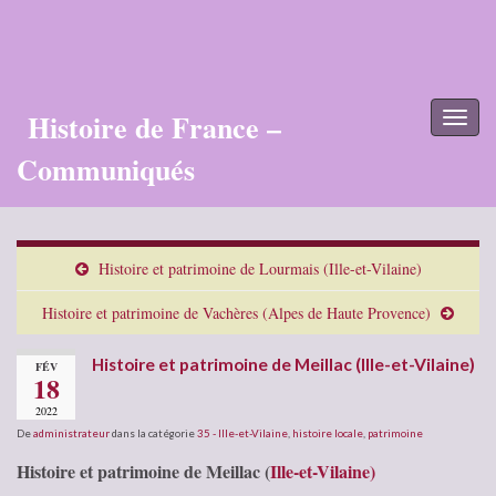
Histoire de France –
Toggl
naviga
Communiqués
Histoire et patrimoine de Lourmais (Ille-et-Vilaine)
Histoire et patrimoine de Vachères (Alpes de Haute Provence)
Histoire et patrimoine de Meillac (Ille-et-Vilaine)
FÉV
18
2022
De
administrateur
dans la catégorie
35 - Ille-et-Vilaine
,
histoire locale
,
patrimoine
Histoire et patrimoine de Meillac (
Ille-et-Vilaine)