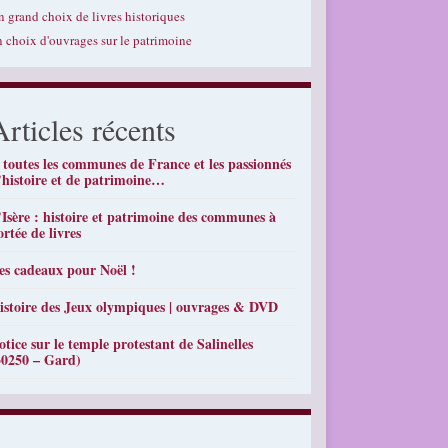
n grand choix de livres historiques
n choix d'ouvrages sur le patrimoine
Articles récents
 toutes les communes de France et les passionnés
’histoire et de patrimoine…
’Isère : histoire et patrimoine des communes à
ortée de livres
es cadeaux pour Noël !
istoire des Jeux olympiques | ouvrages & DVD
otice sur le temple protestant de Salinelles
30250 – Gard)