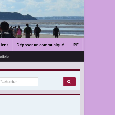
Liens
Déposer un communiqué
JPF
udible
arch for: