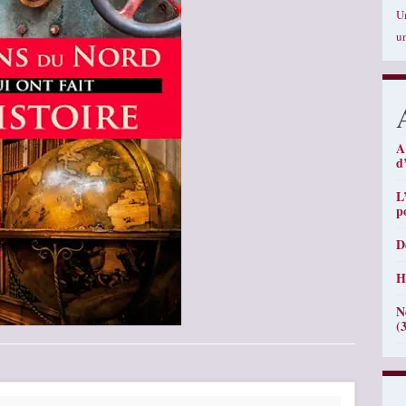
U
u
A
d
L
p
D
H
N
(