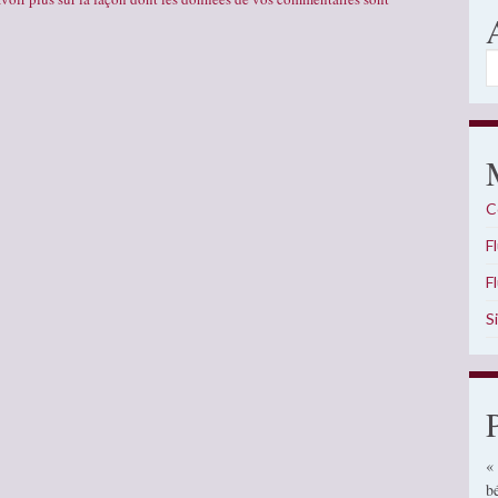
A
C
F
F
S
«
b