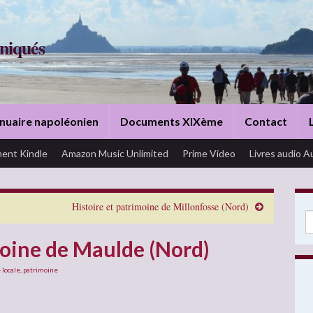
niqués
nuaire napoléonien
Documents XIXème
Contact
ent Kindle
Amazon Music Unlimited
Prime Video
Livres audio A
Histoire et patrimoine de Millonfosse (Nord)
Se
moine de Maulde (Nord)
 locale
,
patrimoine