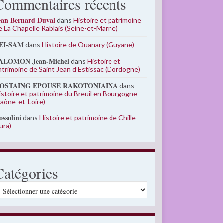
Commentaires récents
ean Bernard Duval
dans
Histoire et patrimoine
e La Chapelle Rablais (Seine-et-Marne)
EI-SAM
dans
Histoire de Ouanary (Guyane)
ALOMON Jean-Michel
dans
Histoire et
atrimoine de Saint Jean d’Estissac (Dordogne)
OSTAING EPOUSE RAKOTONIAINA
dans
istoire et patrimoine du Breuil en Bourgogne
Saône-et-Loire)
ossolini
dans
Histoire et patrimoine de Chille
Jura)
Catégories
atégories