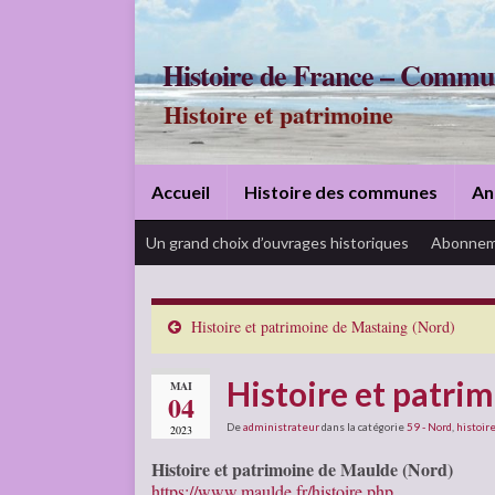
Histoire de France – Commu
Histoire et patrimoine
Accueil
Histoire des communes
An
Un grand choix d’ouvrages historiques
Abonnem
Histoire et patrimoine de Mastaing (Nord)
Histoire et patri
MAI
04
De
administrateur
dans la catégorie
59 - Nord
,
histoire
2023
Histoire et patrimoine de Maulde (Nord)
https://www.maulde.fr/histoire.php