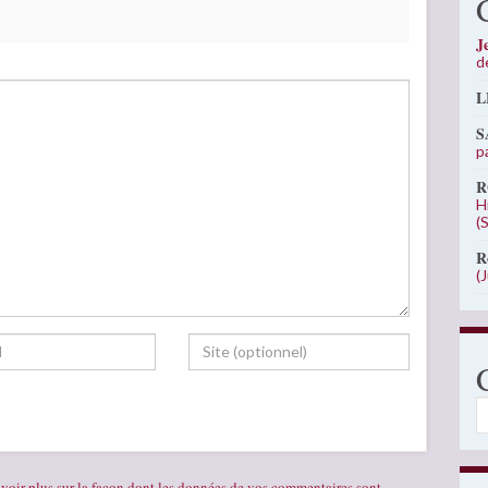
J
d
L
S
p
R
H
(
R
(
C
voir plus sur la façon dont les données de vos commentaires sont