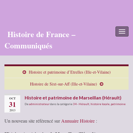
Histoire de France –
Toggl
naviga
Communiqués
Histoire et patrimoine d’Etrelles (Ille-et-Vilaine)
Histoire de Sixt-sur-Aff (Ille-et-Vilaine)
Histoire et patrimoine de Marseillan (Hérault)
OCT
31
De
administrateur
dans la catégorie
34 - Hérault
,
histoire locale
,
patrimoine
2013
Un nouveau site référencé sur
Annuaire Histoire
: