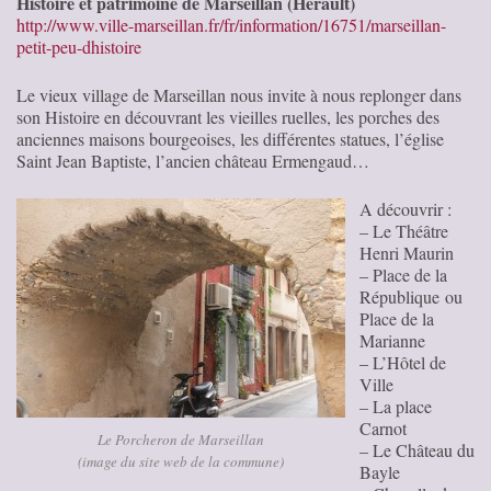
Histoire et patrimoine de Marseillan (Hérault)
http://www.ville-marseillan.fr/fr/information/16751/marseillan-
petit-peu-dhistoire
Le vieux village de Marseillan nous invite à nous replonger dans
son Histoire en découvrant les vieilles ruelles, les porches des
anciennes maisons bourgeoises, les différentes statues, l’église
Saint Jean Baptiste, l’ancien château Ermengaud…
A découvrir :
– Le Théâtre
Henri Maurin
– Place de la
République ou
Place de la
Marianne
– L’Hôtel de
Ville
– La place
Carnot
Le Porcheron de Marseillan
– Le Château du
(image du site web de la commune)
Bayle