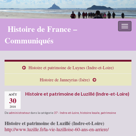
Histoire de France –
Toggl
naviga
Communiqués
Histoire et patrimoine de Luynes (Indre-et-Loire)
Histoire de Janneyrias (Isère)
Histoire et patrimoine de Luzillé (Indre-et-Loire)
AOÛT
30
2018
De
administrateur
dans la catégorie
37 - Indre-et-Loire
,
histoire locale
,
patrimoine
Histoire et patrimoine de Luzillé (Indre-et-Loire)
http://www.luzille.fr/la-vie-luzilloise-60-ans-en-arriere/