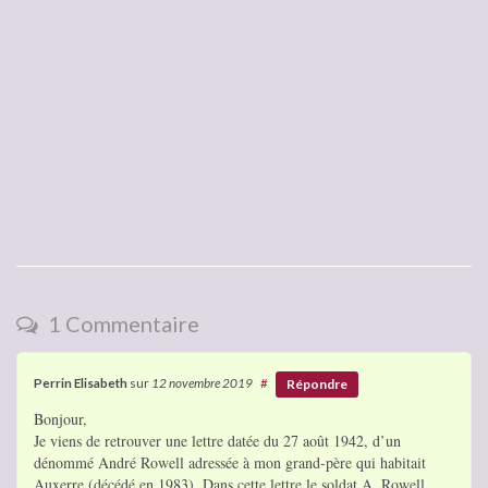
1 Commentaire
Perrin Elisabeth
sur
12 novembre 2019
#
Répondre
Bonjour,
Je viens de retrouver une lettre datée du 27 août 1942, d’un
dénommé André Rowell adressée à mon grand-père qui habitait
Auxerre (décédé en 1983). Dans cette lettre le soldat A. Rowell