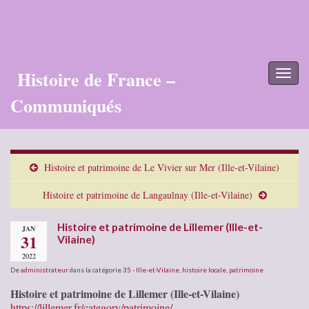
Histoire de France –
Toggl
naviga
Communiqués
Histoire et patrimoine de Le Vivier sur Mer (Ille-et-Vilaine)
Histoire et patrimoine de Langaulnay (Ille-et-Vilaine)
Histoire et patrimoine de Lillemer (Ille-et-
JAN
31
Vilaine)
2022
De
administrateur
dans la catégorie
35 - Ille-et-Vilaine
,
histoire locale
,
patrimoine
Histoire et patrimoine de Lillemer (Ille-et-Vilaine)
https://lillemer.fr/category/patrimoine/