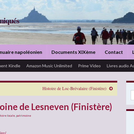
niqués
nuaire napoléonien
Documents XIXème
Contact
ent Kindle
Amazon Music Unlimited
Prime Video
Livres audio A
Histoire de Loc-Brévalaire (Finistère)
Se
oine de Lesneven (Finistère)
toire locale
,
patrimoine
ire/