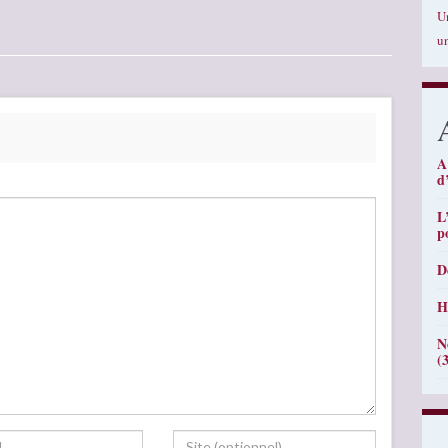
U
u
A
d
L
p
D
H
N
(