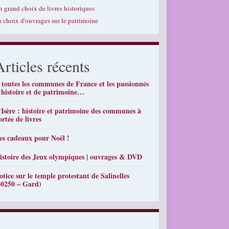
n grand choix de livres historiques
n choix d'ouvrages sur le patrimoine
Articles récents
 toutes les communes de France et les passionnés
’histoire et de patrimoine…
’Isère : histoire et patrimoine des communes à
ortée de livres
es cadeaux pour Noël !
istoire des Jeux olympiques | ouvrages & DVD
otice sur le temple protestant de Salinelles
30250 – Gard)