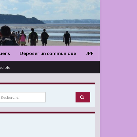
Liens
Déposer un communiqué
JPF
udible
arch for: