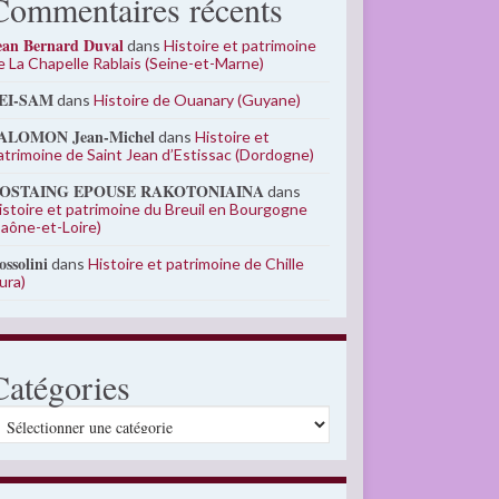
Commentaires récents
ean Bernard Duval
dans
Histoire et patrimoine
e La Chapelle Rablais (Seine-et-Marne)
EI-SAM
dans
Histoire de Ouanary (Guyane)
ALOMON Jean-Michel
dans
Histoire et
atrimoine de Saint Jean d’Estissac (Dordogne)
OSTAING EPOUSE RAKOTONIAINA
dans
istoire et patrimoine du Breuil en Bourgogne
Saône-et-Loire)
ossolini
dans
Histoire et patrimoine de Chille
Jura)
Catégories
atégories