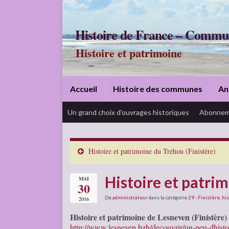
Histoire de France – Commu
Histoire et patrimoine
Accueil
Histoire des communes
An
Un grand choix d’ouvrages historiques
Abonnem
Histoire et patrimoine du Tréhou (Finistère)
Histoire et patrim
MAI
30
De
administrateur
dans la catégorie
29 - Finistère
,
his
2016
Histoire et patrimoine de Lesneven (Finistère)
http://www.lesneven.bzh/decouvrir/un-peu-dhisto