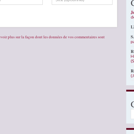
J
d
L
S
voir plus sur la façon dont les données de vos commentaires sont
p
R
H
(
R
(
C