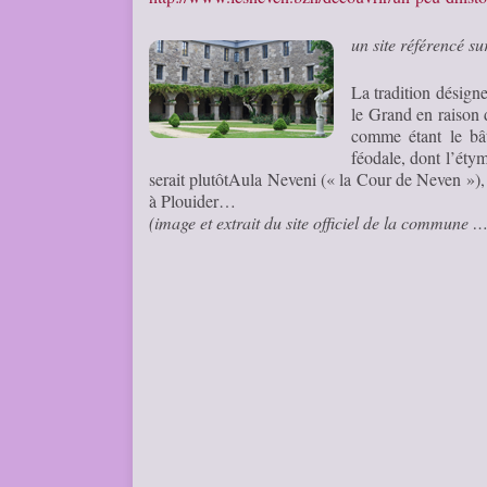
un site référencé su
La tradition désig
le Grand en raison 
comme étant le bât
féodale, dont l’étym
serait plutôtAula Neveni (« la Cour de Neven »)
à Plouider…
(image et extrait du site officiel de la commune 