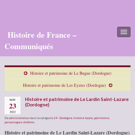
Histoire de France –
Toggl
naviga
Communiqués
Histoire et patrimoine de Le Bugue (Dordogne)
Histoire et patrimoine de Les Eyzies (Dordogne)
Histoire et patrimoine de Le Lardin Saint-Lazare
NOV
23
(Dordogne)
2022
De
administrateur
dans la catégorie
24 - Dordogne
,
histoire locale
,
patrimoine
,
personnages célèbres
Histoire et patrimoine de Le Lardin Saint-Lazare (Dordogne)