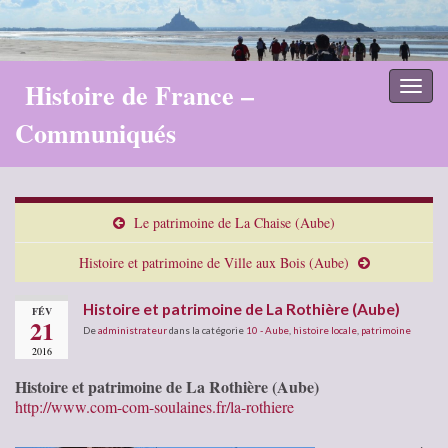
Histoire de France –
Toggl
naviga
Communiqués
Le patrimoine de La Chaise (Aube)
Histoire et patrimoine de Ville aux Bois (Aube)
Histoire et patrimoine de La Rothière (Aube)
FÉV
21
De
administrateur
dans la catégorie
10 - Aube
,
histoire locale
,
patrimoine
2016
Histoire et patrimoine de La Rothière (Aube)
http://www.com-com-soulaines.fr/la-rothiere