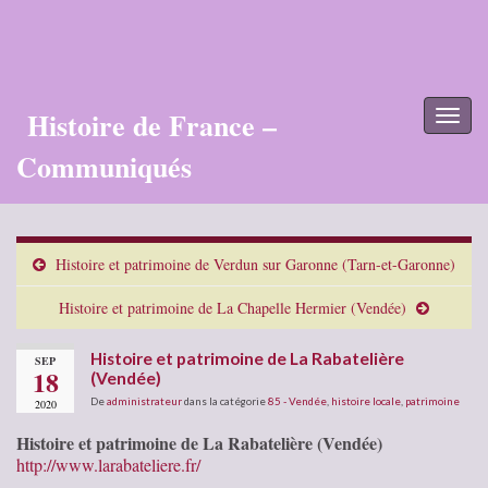
Histoire de France –
Toggl
naviga
Communiqués
Histoire et patrimoine de Verdun sur Garonne (Tarn-et-Garonne)
Histoire et patrimoine de La Chapelle Hermier (Vendée)
Histoire et patrimoine de La Rabatelière
SEP
18
(Vendée)
De
administrateur
dans la catégorie
85 - Vendée
,
histoire locale
,
patrimoine
2020
Histoire et patrimoine de La Rabatelière (Vendée)
http://www.larabateliere.fr/