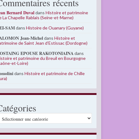
Commentaires récents
ean Bernard Duval
dans
Histoire et patrimoine
e La Chapelle Rablais (Seine-et-Marne)
EI-SAM
dans
Histoire de Ouanary (Guyane)
ALOMON Jean-Michel
dans
Histoire et
atrimoine de Saint Jean d’Estissac (Dordogne)
OSTAING EPOUSE RAKOTONIAINA
dans
istoire et patrimoine du Breuil en Bourgogne
Saône-et-Loire)
ossolini
dans
Histoire et patrimoine de Chille
Jura)
Catégories
atégories