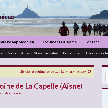
niqués
nuaire napoléonien
Documents XIXème
Contact
ent Kindle
Amazon Music Unlimited
Prime Video
Livres audio A
Histoire et patrimoine de La Flamengrie (Aisne)
Se
oine de La Capelle (Aisne)
e locale
,
patrimoine