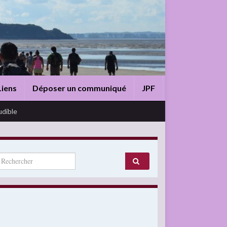
Liens
Déposer un communiqué
JPF
udible
arch for: