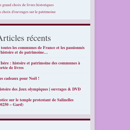
n grand choix de livres historiques
n choix d'ouvrages sur le patrimoine
Articles récents
 toutes les communes de France et les passionnés
’histoire et de patrimoine…
’Isère : histoire et patrimoine des communes à
ortée de livres
es cadeaux pour Noël !
istoire des Jeux olympiques | ouvrages & DVD
otice sur le temple protestant de Salinelles
30250 – Gard)