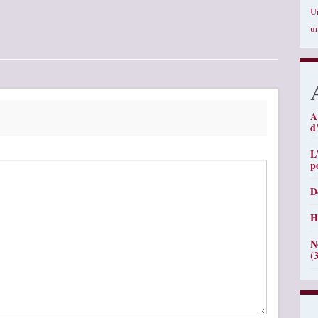
U
u
A
d
L
p
D
H
N
(