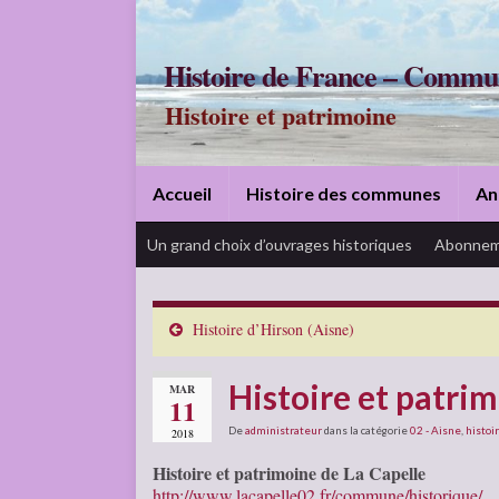
Histoire de France – Commu
Histoire et patrimoine
Accueil
Histoire des communes
An
Un grand choix d’ouvrages historiques
Abonnem
Histoire d’Hirson (Aisne)
Histoire et patrim
MAR
11
De
administrateur
dans la catégorie
02 - Aisne
,
histoir
2018
Histoire et patrimoine de La Capelle
http://www.lacapelle02.fr/commune/historique/