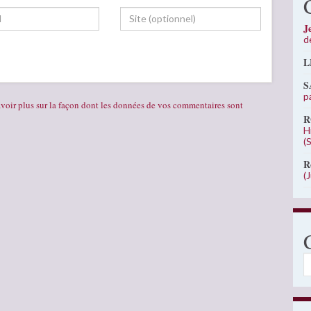
J
d
L
S
p
voir plus sur la façon dont les données de vos commentaires sont
R
H
(
R
(
C