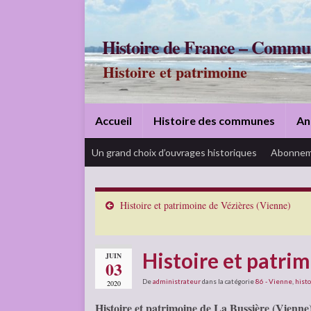
Histoire de France – Commu
Histoire et patrimoine
Accueil
Histoire des communes
An
Un grand choix d’ouvrages historiques
Abonnem
Histoire et patrimoine de Vézières (Vienne)
Histoire et patrim
JUIN
03
De
administrateur
dans la catégorie
86 - Vienne
,
histo
2020
Histoire et patrimoine de La Bussière (Vienne