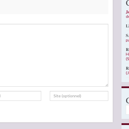
J
d
L
S
p
R
H
(
R
(
C