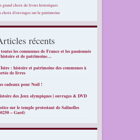
n grand choix de livres historiques
n choix d'ouvrages sur le patrimoine
Articles récents
 toutes les communes de France et les passionnés
’histoire et de patrimoine…
’Isère : histoire et patrimoine des communes à
ortée de livres
es cadeaux pour Noël !
istoire des Jeux olympiques | ouvrages & DVD
otice sur le temple protestant de Salinelles
30250 – Gard)