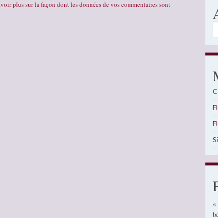
voir plus sur la façon dont les données de vos commentaires sont
A
C
F
F
S
«
b