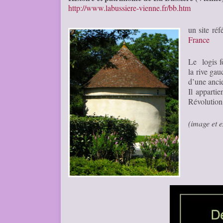
http://www.labussiere-vienne.fr/bb.htm
un site ré
France
L
e logis f
la rive ga
d’une anci
Il apparti
Révolutio
(image et 