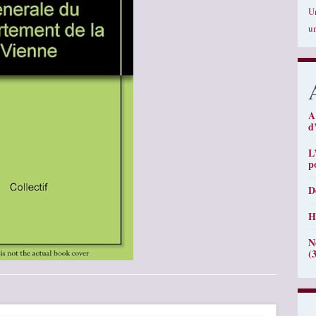
U
u
A
d
L
p
D
H
N
(