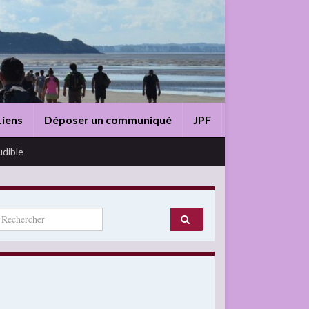
Liens
Déposer un communiqué
JPF
udible
arch for: