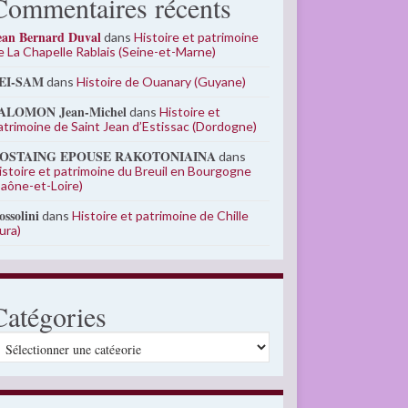
Commentaires récents
ean Bernard Duval
dans
Histoire et patrimoine
e La Chapelle Rablais (Seine-et-Marne)
EI-SAM
dans
Histoire de Ouanary (Guyane)
ALOMON Jean-Michel
dans
Histoire et
atrimoine de Saint Jean d’Estissac (Dordogne)
OSTAING EPOUSE RAKOTONIAINA
dans
istoire et patrimoine du Breuil en Bourgogne
Saône-et-Loire)
ossolini
dans
Histoire et patrimoine de Chille
Jura)
Catégories
atégories