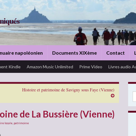
niqués
nuaire napoléonien
Documents XIXème
Contact
ent Kindle
Amazon Music Unlimited
Prime Video
Livres audio A
Histoire et patrimoine de Savigny sous Faye (Vienne)
Se
oine de La Bussière (Vienne)
ire locale
,
patrimoine
)