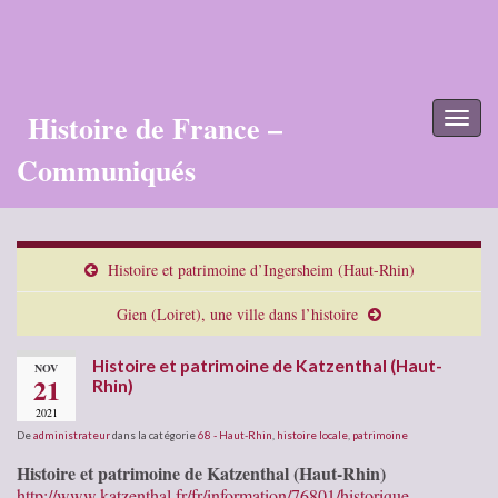
Histoire de France –
Toggl
naviga
Communiqués
Histoire et patrimoine d’Ingersheim (Haut-Rhin)
Gien (Loiret), une ville dans l’histoire
Histoire et patrimoine de Katzenthal (Haut-
NOV
21
Rhin)
2021
De
administrateur
dans la catégorie
68 - Haut-Rhin
,
histoire locale
,
patrimoine
Histoire et patrimoine de Katzenthal (Haut-Rhin)
http://www.katzenthal.fr/fr/information/76801/historique