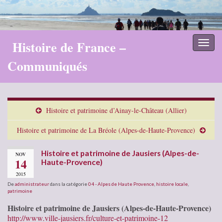
Histoire de France –
Toggl
naviga
Communiqués
Histoire et patrimoine d’Ainay-le-Château (Allier)
Histoire et patrimoine de La Bréole (Alpes-de-Haute-Provence)
Histoire et patrimoine de Jausiers (Alpes-de-
NOV
14
Haute-Provence)
2015
De
administrateur
dans la catégorie
04 - Alpes de Haute Provence
,
histoire locale
,
patrimoine
Histoire et patrimoine de Jausiers (Alpes-de-Haute-Provence)
http://www.ville-jausiers.fr/culture-et-patrimoine-12