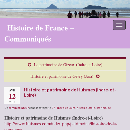
Histoire de France –
Toggl
naviga
Communiqués
Le patrimoine de Gizeux (Indre-et-Loire)
Histoire et patrimoine de Gevry (Jura)
Histoire et patrimoine de Huismes (Indre-et-
AVR
12
Loire)
2016
De
administrateur
dans la catégorie
37 - Indre-et-Loire
,
histoire locale
,
patrimoine
Histoire et patrimoine de Huismes (Indre-et-Loire)
http://www.huismes.com/index.php/patrimoine/lhistoire-de-la-
commune