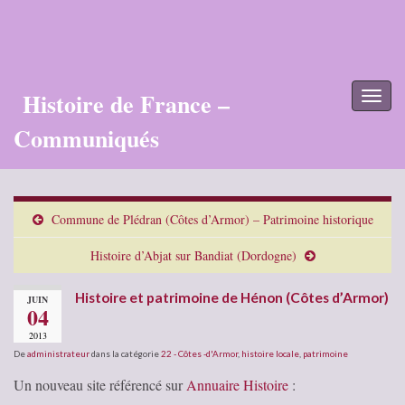
Histoire de France –
Toggl
naviga
Communiqués
Commune de Plédran (Côtes d’Armor) – Patrimoine historique
Histoire d’Abjat sur Bandiat (Dordogne)
Histoire et patrimoine de Hénon (Côtes d’Armor)
JUIN
04
2013
De
administrateur
dans la catégorie
22 - Côtes -d'Armor
,
histoire locale
,
patrimoine
Un nouveau site référencé sur
Annuaire Histoire
: