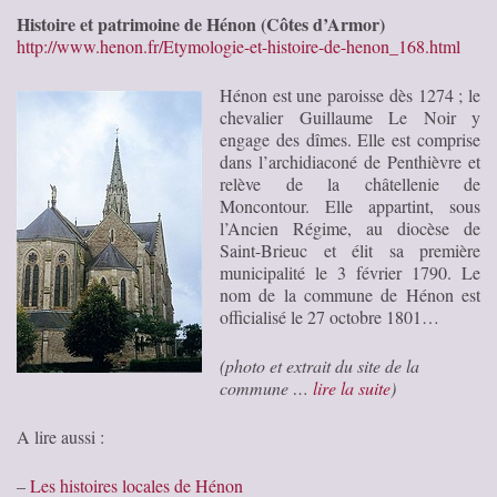
Histoire et patrimoine de Hénon (Côtes d’Armor)
http://www.henon.fr/Etymologie-et-histoire-de-henon_168.html
Hénon est une paroisse dès 1274 ; le
chevalier Guillaume Le Noir y
engage des dîmes. Elle est comprise
dans l’archidiaconé de Penthièvre et
relève de la châtellenie de
Moncontour. Elle appartint, sous
l’Ancien Régime, au diocèse de
Saint-Brieuc et élit sa première
municipalité le 3 février 1790. Le
nom de la commune de Hénon est
officialisé le 27 octobre 1801…
(photo et extrait du site de la
commune …
lire la suite
)
A lire aussi :
–
Les histoires locales de Hénon