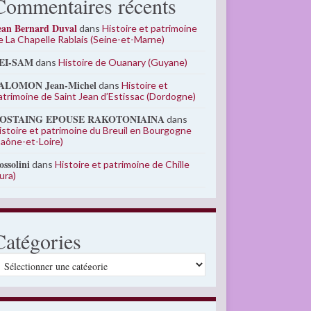
Commentaires récents
ean Bernard Duval
dans
Histoire et patrimoine
e La Chapelle Rablais (Seine-et-Marne)
EI-SAM
dans
Histoire de Ouanary (Guyane)
ALOMON Jean-Michel
dans
Histoire et
atrimoine de Saint Jean d’Estissac (Dordogne)
OSTAING EPOUSE RAKOTONIAINA
dans
istoire et patrimoine du Breuil en Bourgogne
Saône-et-Loire)
ossolini
dans
Histoire et patrimoine de Chille
Jura)
Catégories
atégories