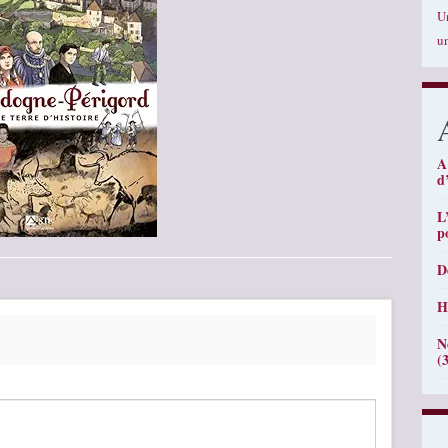
U
u
A
d
L
p
D
H
N
(