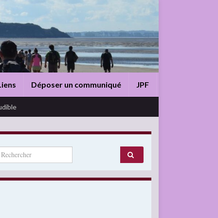
Liens
Déposer un communiqué
JPF
udible
arch for: