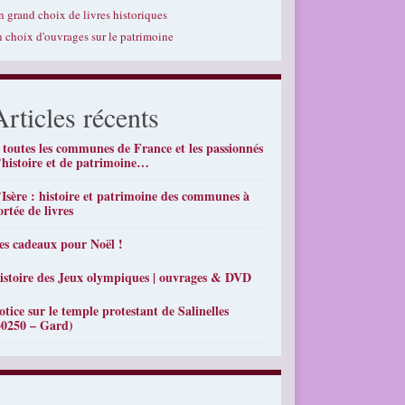
n grand choix de livres historiques
n choix d'ouvrages sur le patrimoine
Articles récents
 toutes les communes de France et les passionnés
’histoire et de patrimoine…
’Isère : histoire et patrimoine des communes à
ortée de livres
es cadeaux pour Noël !
istoire des Jeux olympiques | ouvrages & DVD
otice sur le temple protestant de Salinelles
30250 – Gard)