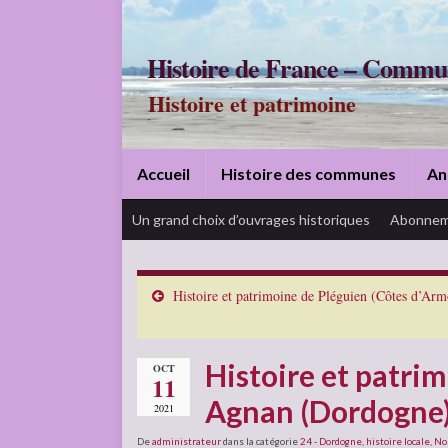
Histoire de France – Commu
Histoire et patrimoine
Accueil
Histoire des communes
An
Un grand choix d’ouvrages historiques
Abonnem
Histoire et patrimoine de Pléguien (Côtes d’Arm
Histoire et patri
OCT
11
Agnan (Dordogne
2021
De
administrateur
dans la catégorie
24 - Dordogne
,
histoire locale
,
No