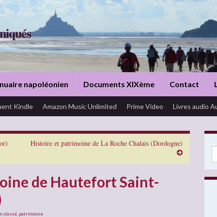
niqués
nuaire napoléonien
Documents XIXème
Contact
ent Kindle
Amazon Music Unlimited
Prime Video
Livres audio A
or)
Histoire et patrimoine de La Roche Chalais (Dordogne)
Se
moine de Hautefort Saint-
)
n classé
,
patrimoine