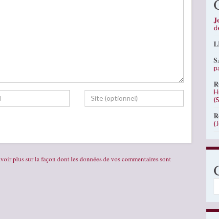
J
d
L
S
p
R
H
(
R
(
voir plus sur la façon dont les données de vos commentaires sont
C