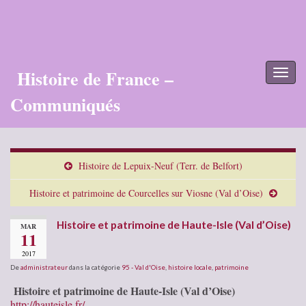
Histoire de France –
Toggl
naviga
Communiqués
Histoire de Lepuix-Neuf (Terr. de Belfort)
Histoire et patrimoine de Courcelles sur Viosne (Val d’Oise)
Histoire et patrimoine de Haute-Isle (Val d’Oise)
MAR
11
2017
De
administrateur
dans la catégorie
95 - Val d'Oise
,
histoire locale
,
patrimoine
Histoire et patrimoine de Haute-Isle (Val d’Oise)
http://hauteisle.fr/