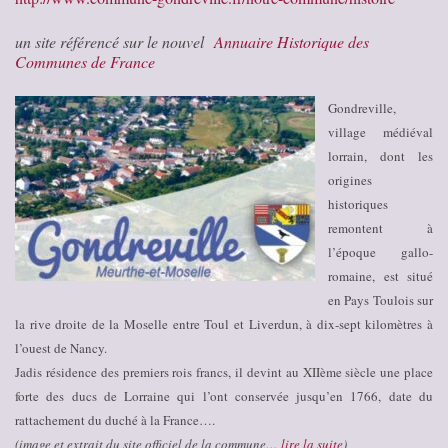
un site référencé sur le nouvel
Annuaire Historique des
Communes de France
Gondreville,
village médiéval
lorrain, dont les
origines
historiques
remontent à
l’époque gallo-
romaine, est situé
en Pays Toulois sur
la rive droite de la Moselle entre Toul et Liverdun, à dix-sept kilomètres à
l’ouest de Nancy.
Jadis résidence des premiers rois francs, il devint au XIIème siècle une place
forte des ducs de Lorraine qui l’ont conservée jusqu’en 1766, date du
rattachement du duché à la France….
(image et extrait du site officiel de la commune…
lire la suite
)