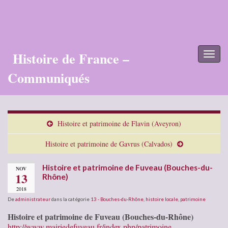
Histoire de France –
Toggl
naviga
Communiqués
Histoire et patrimoine de Flavin (Aveyron)
Histoire et patrimoine de Gavrus (Calvados)
Histoire et patrimoine de Fuveau (Bouches-du-
NOV
13
Rhône)
2018
De
administrateur
dans la catégorie
13 - Bouches-du-Rhône
,
histoire locale
,
patrimoine
Histoire et patrimoine de Fuveau (Bouches-du-Rhône)
http://www.mairiedefuveau.fr/index.php/patrimoine